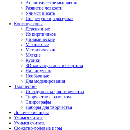
Аналитическое мышление
Развитие ловкости
Учимся писать
Погремушки, грызунки
Конструкторы
Деревянные
Из кирпичиков
Динамические
Магнитные
Металлические
Мягкие
Кубики
3D-конструкторы из картона
На липучках
Необычные
Для моделирования
Творчество
Инструменты для творчества
Творчество с размахом
Спирографы
Наборы для творчества
Логические игры
Учимся читать
Учимся считать
Сюжетно-ролевые игры