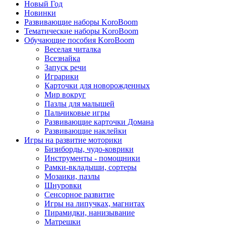
Новый Год
Новинки
Развивающие наборы KoroBoom
Тематические наборы KoroBoom
Обучающие пособия KoroBoom
Веселая читалка
Всезнайка
Запуск речи
Играрики
Карточки для новорожденных
Мир вокруг
Пазлы для малышей
Пальчиковые игры
Развивающие карточки Домана
Развивающие наклейки
Игры на развитие моторики
Бизиборды, чудо-коврики
Инструменты - помощники
Рамки-вкладыши, сортеры
Мозаики, пазлы
Шнуровки
Сенсорное развитие
Игры на липучках, магнитах
Пирамидки, нанизывание
Матрешки