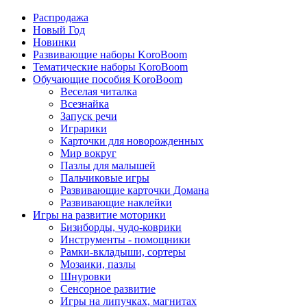
Распродажа
Новый Год
Новинки
Развивающие наборы KoroBoom
Тематические наборы KoroBoom
Обучающие пособия KoroBoom
Веселая читалка
Всезнайка
Запуск речи
Играрики
Карточки для новорожденных
Мир вокруг
Пазлы для малышей
Пальчиковые игры
Развивающие карточки Домана
Развивающие наклейки
Игры на развитие моторики
Бизиборды, чудо-коврики
Инструменты - помощники
Рамки-вкладыши, сортеры
Мозаики, пазлы
Шнуровки
Сенсорное развитие
Игры на липучках, магнитах