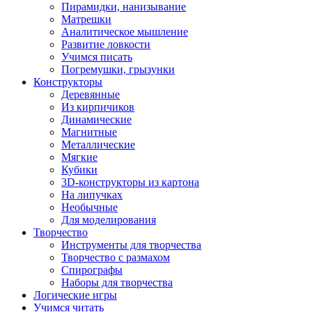
Пирамидки, нанизывание
Матрешки
Аналитическое мышление
Развитие ловкости
Учимся писать
Погремушки, грызунки
Конструкторы
Деревянные
Из кирпичиков
Динамические
Магнитные
Металлические
Мягкие
Кубики
3D-конструкторы из картона
На липучках
Необычные
Для моделирования
Творчество
Инструменты для творчества
Творчество с размахом
Спирографы
Наборы для творчества
Логические игры
Учимся читать