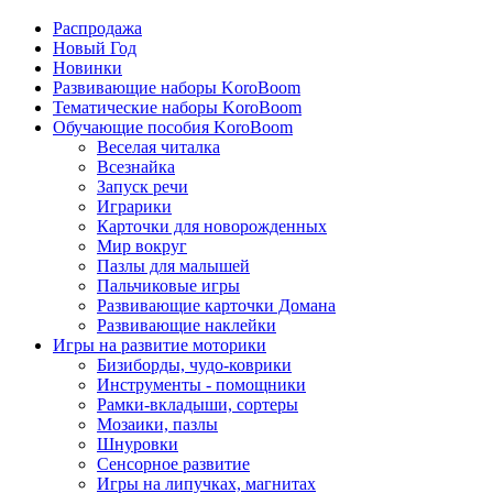
Распродажа
Новый Год
Новинки
Развивающие наборы KoroBoom
Тематические наборы KoroBoom
Обучающие пособия KoroBoom
Веселая читалка
Всезнайка
Запуск речи
Играрики
Карточки для новорожденных
Мир вокруг
Пазлы для малышей
Пальчиковые игры
Развивающие карточки Домана
Развивающие наклейки
Игры на развитие моторики
Бизиборды, чудо-коврики
Инструменты - помощники
Рамки-вкладыши, сортеры
Мозаики, пазлы
Шнуровки
Сенсорное развитие
Игры на липучках, магнитах