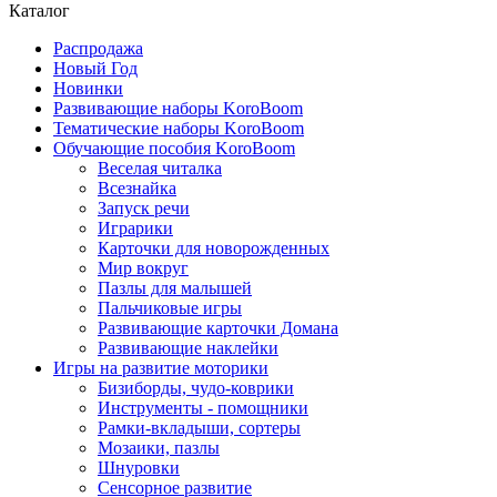
Каталог
Распродажа
Новый Год
Новинки
Развивающие наборы KoroBoom
Тематические наборы KoroBoom
Обучающие пособия KoroBoom
Веселая читалка
Всезнайка
Запуск речи
Играрики
Карточки для новорожденных
Мир вокруг
Пазлы для малышей
Пальчиковые игры
Развивающие карточки Домана
Развивающие наклейки
Игры на развитие моторики
Бизиборды, чудо-коврики
Инструменты - помощники
Рамки-вкладыши, сортеры
Мозаики, пазлы
Шнуровки
Сенсорное развитие