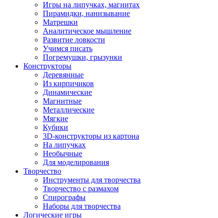
Игры на липучках, магнитах
Пирамидки, нанизывание
Матрешки
Аналитическое мышление
Развитие ловкости
Учимся писать
Погремушки, грызунки
Конструкторы
Деревянные
Из кирпичиков
Динамические
Магнитные
Металлические
Мягкие
Кубики
3D-конструкторы из картона
На липучках
Необычные
Для моделирования
Творчество
Инструменты для творчества
Творчество с размахом
Спирографы
Наборы для творчества
Логические игры