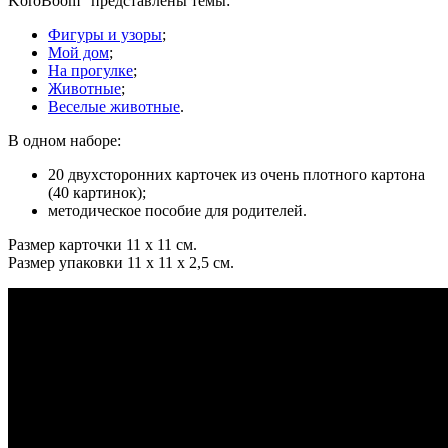
KoroBoom” представлены темы:
Фигуры и узоры
;
Мой дом
;
На прогулке
;
Животные
;
Веселые животные
.
В одном наборе:
20 двухсторонних карточек из очень плотного картона
(40 картинок);
методическое пособие для родителей.
Размер карточки 11 х 11 см.
Размер упаковки 11 х 11 х 2,5 см.