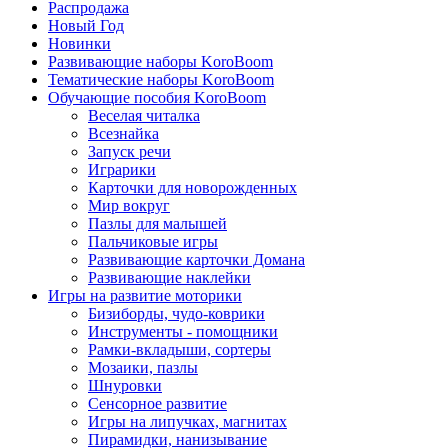
Распродажа
Новый Год
Новинки
Развивающие наборы KoroBoom
Тематические наборы KoroBoom
Обучающие пособия KoroBoom
Веселая читалка
Всезнайка
Запуск речи
Играрики
Карточки для новорожденных
Мир вокруг
Пазлы для малышей
Пальчиковые игры
Развивающие карточки Домана
Развивающие наклейки
Игры на развитие моторики
Бизиборды, чудо-коврики
Инструменты - помощники
Рамки-вкладыши, сортеры
Мозаики, пазлы
Шнуровки
Сенсорное развитие
Игры на липучках, магнитах
Пирамидки, нанизывание