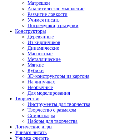
Матрешки
Аналитическое мышление
Развитие ловкости
Учимся писать
Погремушки, грызунки
Конструкторы
Деревянные
Из кирпичиков
Динамические
Магнитные
Металлические
Мягкие
Кубики
3D-конструкторы из картона
На липучках
Необычные
Для моделирования
Творчество
Инструменты для творчества
Творчество с размахом
Спирографы
Наборы для творчества
Логические игры
Учимся читать
Учимся считать