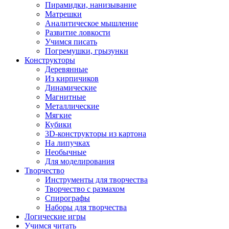
Пирамидки, нанизывание
Матрешки
Аналитическое мышление
Развитие ловкости
Учимся писать
Погремушки, грызунки
Конструкторы
Деревянные
Из кирпичиков
Динамические
Магнитные
Металлические
Мягкие
Кубики
3D-конструкторы из картона
На липучках
Необычные
Для моделирования
Творчество
Инструменты для творчества
Творчество с размахом
Спирографы
Наборы для творчества
Логические игры
Учимся читать