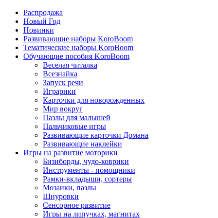
Распродажа
Новый Год
Новинки
Развивающие наборы KoroBoom
Тематические наборы KoroBoom
Обучающие пособия KoroBoom
Веселая читалка
Всезнайка
Запуск речи
Играрики
Карточки для новорожденных
Мир вокруг
Пазлы для малышей
Пальчиковые игры
Развивающие карточки Домана
Развивающие наклейки
Игры на развитие моторики
Бизиборды, чудо-коврики
Инструменты - помощники
Рамки-вкладыши, сортеры
Мозаики, пазлы
Шнуровки
Сенсорное развитие
Игры на липучках, магнитах