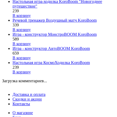
Настольная игра-ходилка KoroBoom "Новогоднее
путешествие"
239
В корзину
Речевой тренажер Воздушный матч KoroBoom
339
В корзину
Игра - конструктор МонстроBOOM KoroBoom
589
В корзину
Игра - конструктор АвтоBOOM KoroBoom
659
В корзину
Настольная игра КосмоХодилка KoroBoom
239
В корзину
Загрузка комментариев...
Доставка и оплата
Скидки и акции
Контакты
О магазине