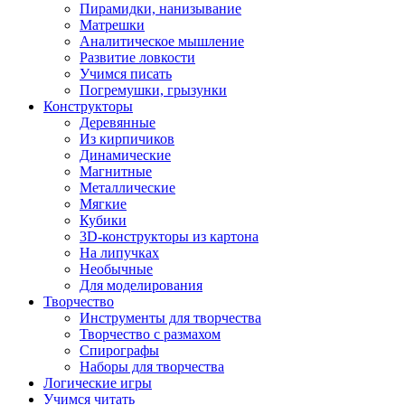
Пирамидки, нанизывание
Матрешки
Аналитическое мышление
Развитие ловкости
Учимся писать
Погремушки, грызунки
Конструкторы
Деревянные
Из кирпичиков
Динамические
Магнитные
Металлические
Мягкие
Кубики
3D-конструкторы из картона
На липучках
Необычные
Для моделирования
Творчество
Инструменты для творчества
Творчество с размахом
Спирографы
Наборы для творчества
Логические игры
Учимся читать