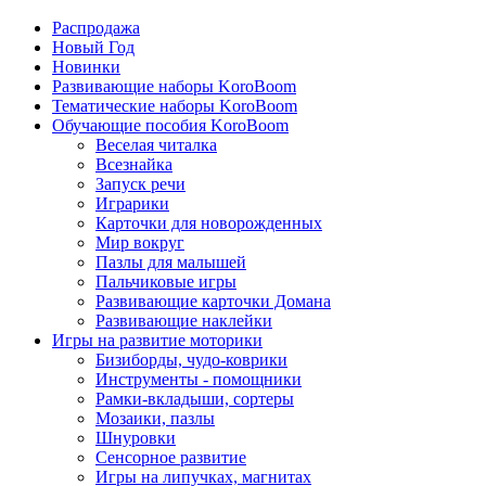
Распродажа
Новый Год
Новинки
Развивающие наборы KoroBoom
Тематические наборы KoroBoom
Обучающие пособия KoroBoom
Веселая читалка
Всезнайка
Запуск речи
Играрики
Карточки для новорожденных
Мир вокруг
Пазлы для малышей
Пальчиковые игры
Развивающие карточки Домана
Развивающие наклейки
Игры на развитие моторики
Бизиборды, чудо-коврики
Инструменты - помощники
Рамки-вкладыши, сортеры
Мозаики, пазлы
Шнуровки
Сенсорное развитие
Игры на липучках, магнитах