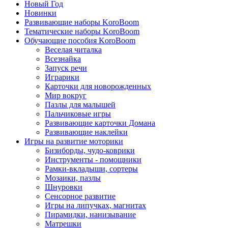
Новый Год
Новинки
Развивающие наборы KoroBoom
Тематические наборы KoroBoom
Обучающие пособия KoroBoom
Веселая читалка
Всезнайка
Запуск речи
Играрики
Карточки для новорожденных
Мир вокруг
Пазлы для малышей
Пальчиковые игры
Развивающие карточки Домана
Развивающие наклейки
Игры на развитие моторики
Бизиборды, чудо-коврики
Инструменты - помощники
Рамки-вкладыши, сортеры
Мозаики, пазлы
Шнуровки
Сенсорное развитие
Игры на липучках, магнитах
Пирамидки, нанизывание
Матрешки