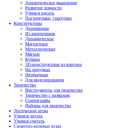
Аналитическое мышление
Развитие ловкости
Учимся писать
Погремушки, грызунки
Конструкторы
Деревянные
Из кирпичиков
Динамические
Магнитные
Металлические
Мягкие
Кубики
3D-конструкторы из картона
На липучках
Необычные
Для моделирования
Творчество
Инструменты для творчества
Творчество с размахом
Спирографы
Наборы для творчества
Логические игры
Учимся читать
Учимся считать
Сюжетно-ролевые игры