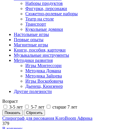
Наборы продуктов
Фигурки, персонажи
Сюжетно-ролевые наборы
Театр на столе
Транспорт
Кукольные домики
Настольные игры
Первые опыты
Магнитные игры
Книги, пособия, карточки
Музыкальные инструменты
Методики развития
Игры Монтессори
Методика Домана
Методика Зайцева
Игры Воскобовича
Дьенеш, Кюизенер
Другие полезности
Возраст
3-5 лет
5-7 лет
старше 7 лет
Спирограф для рисования KoroBoom Африка
379
В корзину