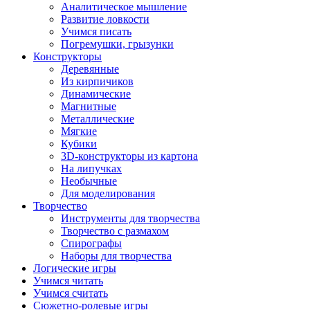
Аналитическое мышление
Развитие ловкости
Учимся писать
Погремушки, грызунки
Конструкторы
Деревянные
Из кирпичиков
Динамические
Магнитные
Металлические
Мягкие
Кубики
3D-конструкторы из картона
На липучках
Необычные
Для моделирования
Творчество
Инструменты для творчества
Творчество с размахом
Спирографы
Наборы для творчества
Логические игры
Учимся читать
Учимся считать
Сюжетно-ролевые игры