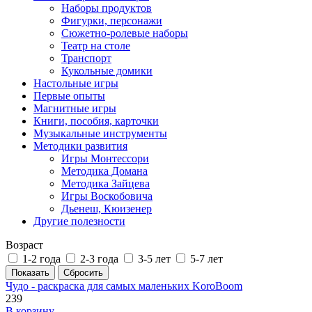
Наборы продуктов
Фигурки, персонажи
Сюжетно-ролевые наборы
Театр на столе
Транспорт
Кукольные домики
Настольные игры
Первые опыты
Магнитные игры
Книги, пособия, карточки
Музыкальные инструменты
Методики развития
Игры Монтессори
Методика Домана
Методика Зайцева
Игры Воскобовича
Дьенеш, Кюизенер
Другие полезности
Возраст
1-2 года
2-3 года
3-5 лет
5-7 лет
Чудо - раскраска для самых маленьких KoroBoom
239
В корзину