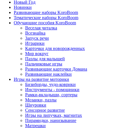
Новый Год
Новинки
Развивающие наборы KoroBoom
Тематические наборы KoroBoom
Обучающие пособия KoroBoom
Веселая читалка
Всезнайка
Запуск речи
Играрики
Карточки для новорожденных
Мир вокруг
Пазлы для малышей
Пальчиковые игры
Развивающие карточки Домана
Развивающие наклейки
Игры на развитие моторики
Бизиборды, чудо-коврики
Инструменты - помощники
Рамки-вкладыши, сортеры
Мозаики, пазлы
Шнуровки
Сенсорное развитие
Игры на липучках, магнитах
Пирамидки, нанизывание
Матрешки