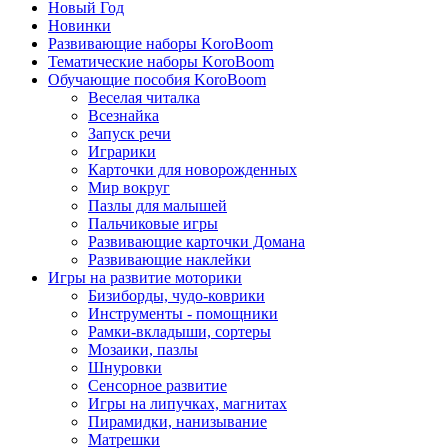
Новый Год
Новинки
Развивающие наборы KoroBoom
Тематические наборы KoroBoom
Обучающие пособия KoroBoom
Веселая читалка
Всезнайка
Запуск речи
Играрики
Карточки для новорожденных
Мир вокруг
Пазлы для малышей
Пальчиковые игры
Развивающие карточки Домана
Развивающие наклейки
Игры на развитие моторики
Бизиборды, чудо-коврики
Инструменты - помощники
Рамки-вкладыши, сортеры
Мозаики, пазлы
Шнуровки
Сенсорное развитие
Игры на липучках, магнитах
Пирамидки, нанизывание
Матрешки