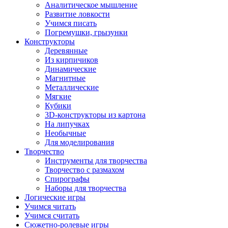
Аналитическое мышление
Развитие ловкости
Учимся писать
Погремушки, грызунки
Конструкторы
Деревянные
Из кирпичиков
Динамические
Магнитные
Металлические
Мягкие
Кубики
3D-конструкторы из картона
На липучках
Необычные
Для моделирования
Творчество
Инструменты для творчества
Творчество с размахом
Спирографы
Наборы для творчества
Логические игры
Учимся читать
Учимся считать
Сюжетно-ролевые игры