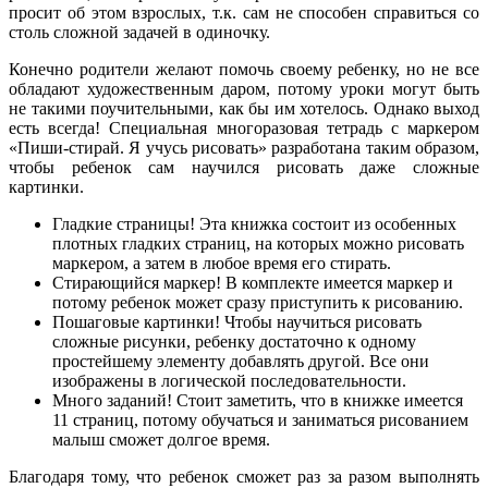
просит об этом взрослых, т.к. сам не способен справиться со
столь сложной задачей в одиночку.
Конечно родители желают помочь своему ребенку, но не все
обладают художественным даром, потому уроки могут быть
не такими поучительными, как бы им хотелось. Однако выход
есть всегда! Специальная многоразовая тетрадь с маркером
«Пиши-стирай. Я учусь рисовать» разработана таким образом,
чтобы ребенок сам научился рисовать даже сложные
картинки.
Гладкие страницы! Эта книжка состоит из особенных
плотных гладких страниц, на которых можно рисовать
маркером, а затем в любое время его стирать.
Стирающийся маркер! В комплекте имеется маркер и
потому ребенок может сразу приступить к рисованию.
Пошаговые картинки! Чтобы научиться рисовать
сложные рисунки, ребенку достаточно к одному
простейшему элементу добавлять другой. Все они
изображены в логической последовательности.
Много заданий! Стоит заметить, что в книжке имеется
11 страниц, потому обучаться и заниматься рисованием
малыш сможет долгое время.
Благодаря тому, что ребенок сможет раз за разом выполнять