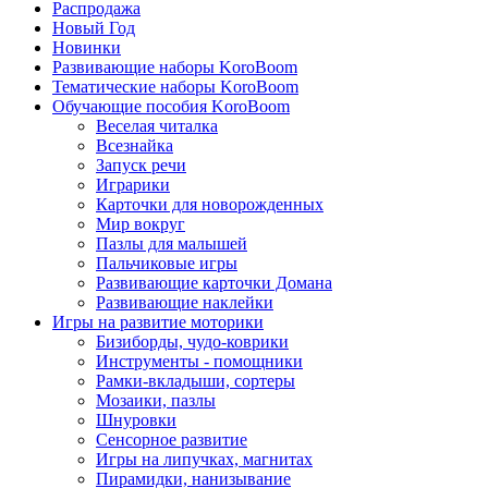
Распродажа
Новый Год
Новинки
Развивающие наборы KoroBoom
Тематические наборы KoroBoom
Обучающие пособия KoroBoom
Веселая читалка
Всезнайка
Запуск речи
Играрики
Карточки для новорожденных
Мир вокруг
Пазлы для малышей
Пальчиковые игры
Развивающие карточки Домана
Развивающие наклейки
Игры на развитие моторики
Бизиборды, чудо-коврики
Инструменты - помощники
Рамки-вкладыши, сортеры
Мозаики, пазлы
Шнуровки
Сенсорное развитие
Игры на липучках, магнитах
Пирамидки, нанизывание