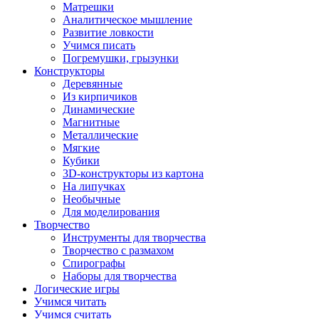
Матрешки
Аналитическое мышление
Развитие ловкости
Учимся писать
Погремушки, грызунки
Конструкторы
Деревянные
Из кирпичиков
Динамические
Магнитные
Металлические
Мягкие
Кубики
3D-конструкторы из картона
На липучках
Необычные
Для моделирования
Творчество
Инструменты для творчества
Творчество с размахом
Спирографы
Наборы для творчества
Логические игры
Учимся читать
Учимся считать