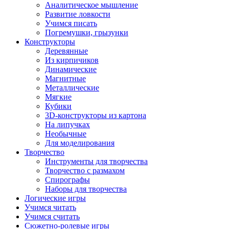
Аналитическое мышление
Развитие ловкости
Учимся писать
Погремушки, грызунки
Конструкторы
Деревянные
Из кирпичиков
Динамические
Магнитные
Металлические
Мягкие
Кубики
3D-конструкторы из картона
На липучках
Необычные
Для моделирования
Творчество
Инструменты для творчества
Творчество с размахом
Спирографы
Наборы для творчества
Логические игры
Учимся читать
Учимся считать
Сюжетно-ролевые игры