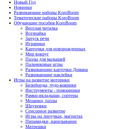
Новый Год
Новинки
Развивающие наборы KoroBoom
Тематические наборы KoroBoom
Обучающие пособия KoroBoom
Веселая читалка
Всезнайка
Запуск речи
Играрики
Карточки для новорожденных
Мир вокруг
Пазлы для малышей
Пальчиковые игры
Развивающие карточки Домана
Развивающие наклейки
Игры на развитие моторики
Бизиборды, чудо-коврики
Инструменты - помощники
Рамки-вкладыши, сортеры
Мозаики, пазлы
Шнуровки
Сенсорное развитие
Игры на липучках, магнитах
Пирамидки, нанизывание
Матрешки