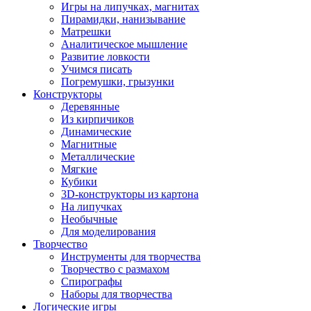
Игры на липучках, магнитах
Пирамидки, нанизывание
Матрешки
Аналитическое мышление
Развитие ловкости
Учимся писать
Погремушки, грызунки
Конструкторы
Деревянные
Из кирпичиков
Динамические
Магнитные
Металлические
Мягкие
Кубики
3D-конструкторы из картона
На липучках
Необычные
Для моделирования
Творчество
Инструменты для творчества
Творчество с размахом
Спирографы
Наборы для творчества
Логические игры