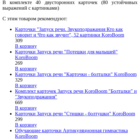
В комплекте 40 двусторонних карточек (80 устойчивых
выражений с картинками)
С этим товаром рекомендуют:
Карточки "Запуск речи. Звукоподражания Кто как
говорит и Что как звучит", 52 картинки KoroBoom
309
В корзину
Карточки Запуск речи "Потешки для малышей"
KoroBoom
269
В корзину
Карточки Запуск речи "Карточки - болталки" KoroBoom
329
В корзину
Комплект карточек Запуск речи KoroBoom "Болталки" и
"Звукоподражания"
669
В корзину
Карточки Запуск речи "Стишки - болтушки" KoroBoom
299
В корзину
Обучающие карточки Артикуляционная гимнастика
KoroBoom