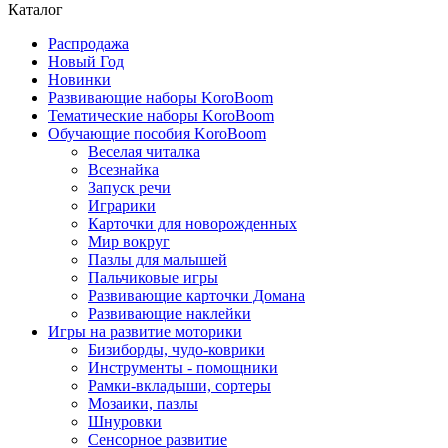
Каталог
Распродажа
Новый Год
Новинки
Развивающие наборы KoroBoom
Тематические наборы KoroBoom
Обучающие пособия KoroBoom
Веселая читалка
Всезнайка
Запуск речи
Играрики
Карточки для новорожденных
Мир вокруг
Пазлы для малышей
Пальчиковые игры
Развивающие карточки Домана
Развивающие наклейки
Игры на развитие моторики
Бизиборды, чудо-коврики
Инструменты - помощники
Рамки-вкладыши, сортеры
Мозаики, пазлы
Шнуровки
Сенсорное развитие