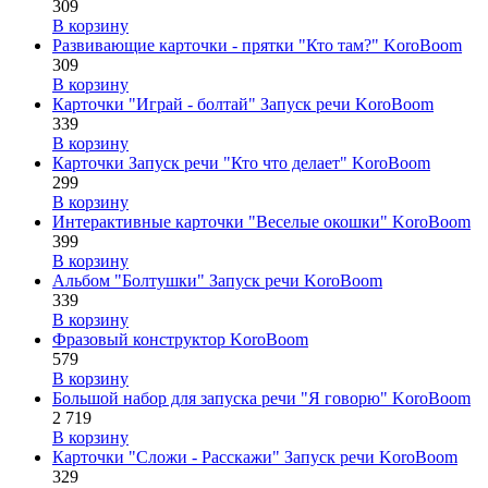
309
В корзину
Развивающие карточки - прятки "Кто там?" KoroBoom
309
В корзину
Карточки "Играй - болтай" Запуск речи KoroBoom
339
В корзину
Карточки Запуск речи "Кто что делает" KoroBoom
299
В корзину
Интерактивные карточки "Веселые окошки" KoroBoom
399
В корзину
Альбом "Болтушки" Запуск речи KoroBoom
339
В корзину
Фразовый конструктор KoroBoom
579
В корзину
Большой набор для запуска речи "Я говорю" KoroBoom
2 719
В корзину
Карточки "Сложи - Расскажи" Запуск речи KoroBoom
329