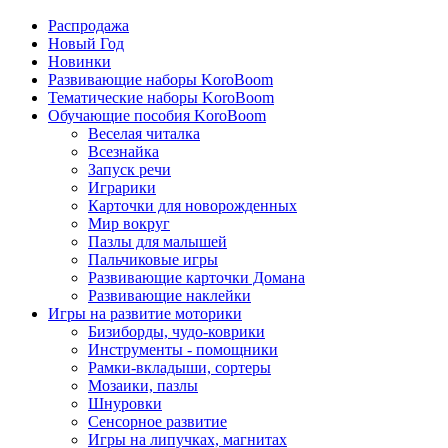
Распродажа
Новый Год
Новинки
Развивающие наборы KoroBoom
Тематические наборы KoroBoom
Обучающие пособия KoroBoom
Веселая читалка
Всезнайка
Запуск речи
Играрики
Карточки для новорожденных
Мир вокруг
Пазлы для малышей
Пальчиковые игры
Развивающие карточки Домана
Развивающие наклейки
Игры на развитие моторики
Бизиборды, чудо-коврики
Инструменты - помощники
Рамки-вкладыши, сортеры
Мозаики, пазлы
Шнуровки
Сенсорное развитие
Игры на липучках, магнитах