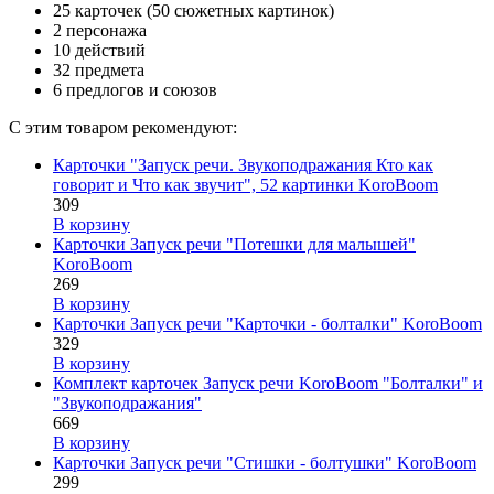
25 карточек (50 сюжетных картинок)
2 персонажа
10 действий
32 предмета
6 предлогов и союзов
С этим товаром рекомендуют:
Карточки "Запуск речи. Звукоподражания Кто как
говорит и Что как звучит", 52 картинки KoroBoom
309
В корзину
Карточки Запуск речи "Потешки для малышей"
KoroBoom
269
В корзину
Карточки Запуск речи "Карточки - болталки" KoroBoom
329
В корзину
Комплект карточек Запуск речи KoroBoom "Болталки" и
"Звукоподражания"
669
В корзину
Карточки Запуск речи "Стишки - болтушки" KoroBoom
299