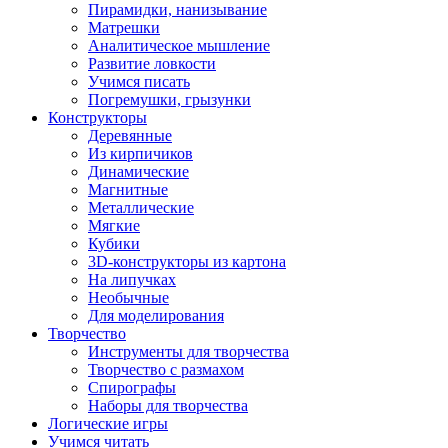
Пирамидки, нанизывание
Матрешки
Аналитическое мышление
Развитие ловкости
Учимся писать
Погремушки, грызунки
Конструкторы
Деревянные
Из кирпичиков
Динамические
Магнитные
Металлические
Мягкие
Кубики
3D-конструкторы из картона
На липучках
Необычные
Для моделирования
Творчество
Инструменты для творчества
Творчество с размахом
Спирографы
Наборы для творчества
Логические игры
Учимся читать