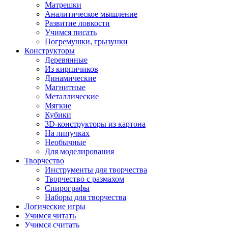
Матрешки
Аналитическое мышление
Развитие ловкости
Учимся писать
Погремушки, грызунки
Конструкторы
Деревянные
Из кирпичиков
Динамические
Магнитные
Металлические
Мягкие
Кубики
3D-конструкторы из картона
На липучках
Необычные
Для моделирования
Творчество
Инструменты для творчества
Творчество с размахом
Спирографы
Наборы для творчества
Логические игры
Учимся читать
Учимся считать