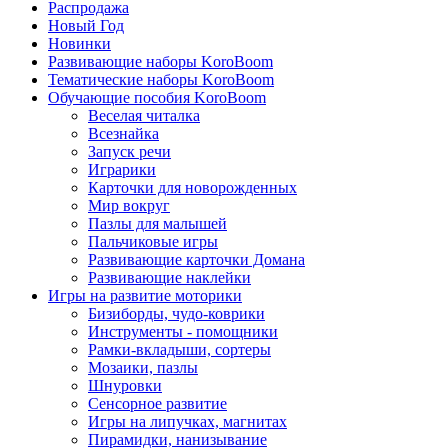
Распродажа
Новый Год
Новинки
Развивающие наборы KoroBoom
Тематические наборы KoroBoom
Обучающие пособия KoroBoom
Веселая читалка
Всезнайка
Запуск речи
Играрики
Карточки для новорожденных
Мир вокруг
Пазлы для малышей
Пальчиковые игры
Развивающие карточки Домана
Развивающие наклейки
Игры на развитие моторики
Бизиборды, чудо-коврики
Инструменты - помощники
Рамки-вкладыши, сортеры
Мозаики, пазлы
Шнуровки
Сенсорное развитие
Игры на липучках, магнитах
Пирамидки, нанизывание