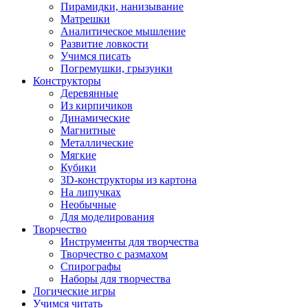
Пирамидки, нанизывание
Матрешки
Аналитическое мышление
Развитие ловкости
Учимся писать
Погремушки, грызунки
Конструкторы
Деревянные
Из кирпичиков
Динамические
Магнитные
Металлические
Мягкие
Кубики
3D-конструкторы из картона
На липучках
Необычные
Для моделирования
Творчество
Инструменты для творчества
Творчество с размахом
Спирографы
Наборы для творчества
Логические игры
Учимся читать