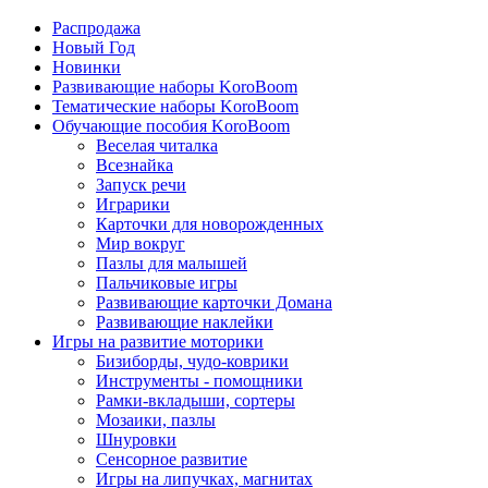
Распродажа
Новый Год
Новинки
Развивающие наборы KoroBoom
Тематические наборы KoroBoom
Обучающие пособия KoroBoom
Веселая читалка
Всезнайка
Запуск речи
Играрики
Карточки для новорожденных
Мир вокруг
Пазлы для малышей
Пальчиковые игры
Развивающие карточки Домана
Развивающие наклейки
Игры на развитие моторики
Бизиборды, чудо-коврики
Инструменты - помощники
Рамки-вкладыши, сортеры
Мозаики, пазлы
Шнуровки
Сенсорное развитие
Игры на липучках, магнитах