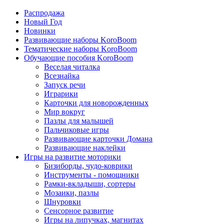
Распродажа
Новый Год
Новинки
Развивающие наборы KoroBoom
Тематические наборы KoroBoom
Обучающие пособия KoroBoom
Веселая читалка
Всезнайка
Запуск речи
Играрики
Карточки для новорожденных
Мир вокруг
Пазлы для малышей
Пальчиковые игры
Развивающие карточки Домана
Развивающие наклейки
Игры на развитие моторики
Бизиборды, чудо-коврики
Инструменты - помощники
Рамки-вкладыши, сортеры
Мозаики, пазлы
Шнуровки
Сенсорное развитие
Игры на липучках, магнитах