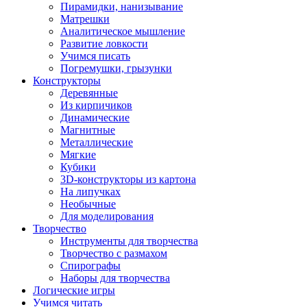
Пирамидки, нанизывание
Матрешки
Аналитическое мышление
Развитие ловкости
Учимся писать
Погремушки, грызунки
Конструкторы
Деревянные
Из кирпичиков
Динамические
Магнитные
Металлические
Мягкие
Кубики
3D-конструкторы из картона
На липучках
Необычные
Для моделирования
Творчество
Инструменты для творчества
Творчество с размахом
Спирографы
Наборы для творчества
Логические игры
Учимся читать