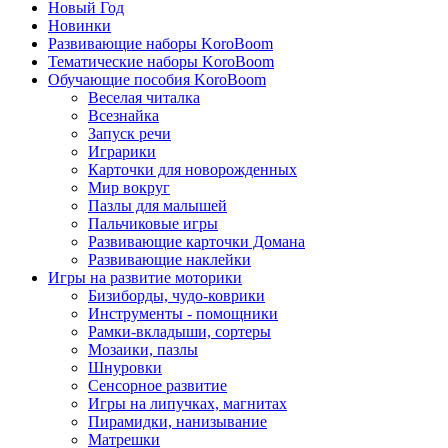
Новый Год
Новинки
Развивающие наборы KoroBoom
Тематические наборы KoroBoom
Обучающие пособия KoroBoom
Веселая читалка
Всезнайка
Запуск речи
Играрики
Карточки для новорожденных
Мир вокруг
Пазлы для малышей
Пальчиковые игры
Развивающие карточки Домана
Развивающие наклейки
Игры на развитие моторики
Бизиборды, чудо-коврики
Инструменты - помощники
Рамки-вкладыши, сортеры
Мозаики, пазлы
Шнуровки
Сенсорное развитие
Игры на липучках, магнитах
Пирамидки, нанизывание
Матрешки