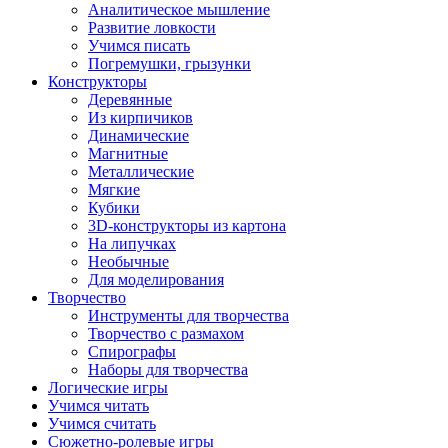
Аналитическое мышление
Развитие ловкости
Учимся писать
Погремушки, грызунки
Конструкторы
Деревянные
Из кирпичиков
Динамические
Магнитные
Металлические
Мягкие
Кубики
3D-конструкторы из картона
На липучках
Необычные
Для моделирования
Творчество
Инструменты для творчества
Творчество с размахом
Спирографы
Наборы для творчества
Логические игры
Учимся читать
Учимся считать
Сюжетно-ролевые игры