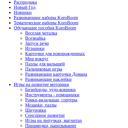
Распродажа
Новый Год
Новинки
Развивающие наборы KoroBoom
Тематические наборы KoroBoom
Обучающие пособия KoroBoom
Веселая читалка
Всезнайка
Запуск речи
Играрики
Карточки для новорожденных
Мир вокруг
Пазлы для малышей
Пальчиковые игры
Развивающие карточки Домана
Развивающие наклейки
Игры на развитие моторики
Бизиборды, чудо-коврики
Инструменты - помощники
Рамки-вкладыши, сортеры
Мозаики, пазлы
Шнуровки
Сенсорное развитие
Игры на липучках, магнитах
Пирамидки, нанизывание