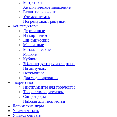
Матрешки
Аналитическое мышление
Развитие ловкости
Учимся писать
Погремушки, грызунки
Конструкторы
Деревянные
Из кирпичиков
Динамические
Магнитные
Металлические
Мягкие
Кубики
3D-конструкторы из картона
На липучках
Необычные
Для моделирования
Творчество
Инструменты для творчества
Творчество с размахом
Спирографы
Наборы для творчества
Логические игры
Учимся читать
Учимся считать