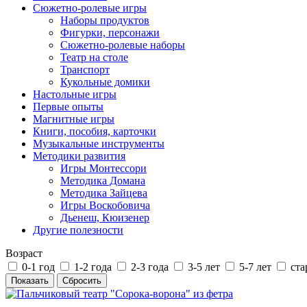
Сюжетно-ролевые игры
Наборы продуктов
Фигурки, персонажи
Сюжетно-ролевые наборы
Театр на столе
Транспорт
Кукольные домики
Настольные игры
Первые опыты
Магнитные игры
Книги, пособия, карточки
Музыкальные инструменты
Методики развития
Игры Монтессори
Методика Домана
Методика Зайцева
Игры Воскобовича
Дьенеш, Кюизенер
Другие полезности
Возраст
0-1 год
1-2 года
2-3 года
3-5 лет
5-7 лет
ста