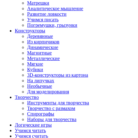
Матрешки
Аналитическое мышление
Развитие ловкости
Учимся писать
Погремушки, грызунки
Конструкторы
Деревянные
Из кирпичиков
Динамические
Магнитные
Металлические
Мягкие
Кубики
3D-конструкторы из картона
На липучках
Необычные
Для моделирования
Творчество
Инструменты для творчества
Творчество с размахом
Спирографы
Наборы для творчества
Логические игры
Учимся читать
Учимся считать