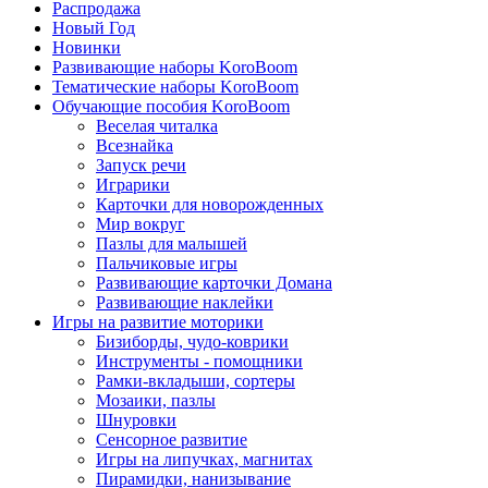
Распродажа
Новый Год
Новинки
Развивающие наборы KoroBoom
Тематические наборы KoroBoom
Обучающие пособия KoroBoom
Веселая читалка
Всезнайка
Запуск речи
Играрики
Карточки для новорожденных
Мир вокруг
Пазлы для малышей
Пальчиковые игры
Развивающие карточки Домана
Развивающие наклейки
Игры на развитие моторики
Бизиборды, чудо-коврики
Инструменты - помощники
Рамки-вкладыши, сортеры
Мозаики, пазлы
Шнуровки
Сенсорное развитие
Игры на липучках, магнитах
Пирамидки, нанизывание