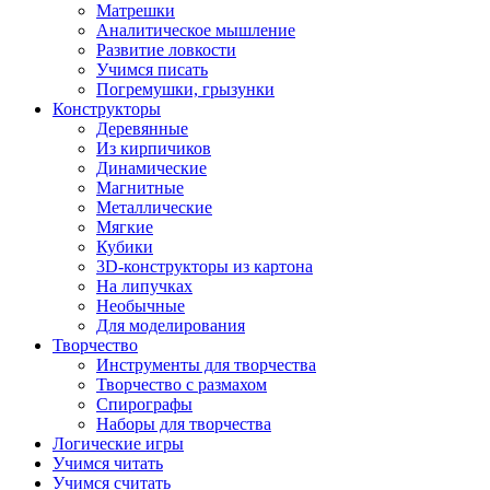
Матрешки
Аналитическое мышление
Развитие ловкости
Учимся писать
Погремушки, грызунки
Конструкторы
Деревянные
Из кирпичиков
Динамические
Магнитные
Металлические
Мягкие
Кубики
3D-конструкторы из картона
На липучках
Необычные
Для моделирования
Творчество
Инструменты для творчества
Творчество с размахом
Спирографы
Наборы для творчества
Логические игры
Учимся читать
Учимся считать