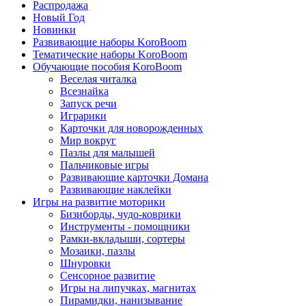
Распродажа
Новый Год
Новинки
Развивающие наборы KoroBoom
Тематические наборы KoroBoom
Обучающие пособия KoroBoom
Веселая читалка
Всезнайка
Запуск речи
Играрики
Карточки для новорожденных
Мир вокруг
Пазлы для малышей
Пальчиковые игры
Развивающие карточки Домана
Развивающие наклейки
Игры на развитие моторики
Бизиборды, чудо-коврики
Инструменты - помощники
Рамки-вкладыши, сортеры
Мозаики, пазлы
Шнуровки
Сенсорное развитие
Игры на липучках, магнитах
Пирамидки, нанизывание