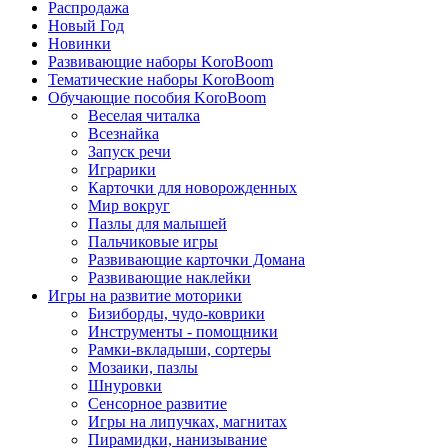
Распродажа
Новый Год
Новинки
Развивающие наборы KoroBoom
Тематические наборы KoroBoom
Обучающие пособия KoroBoom
Веселая читалка
Всезнайка
Запуск речи
Играрики
Карточки для новорожденных
Мир вокруг
Пазлы для малышей
Пальчиковые игры
Развивающие карточки Домана
Развивающие наклейки
Игры на развитие моторики
Бизиборды, чудо-коврики
Инструменты - помощники
Рамки-вкладыши, сортеры
Мозаики, пазлы
Шнуровки
Сенсорное развитие
Игры на липучках, магнитах
Пирамидки, нанизывание