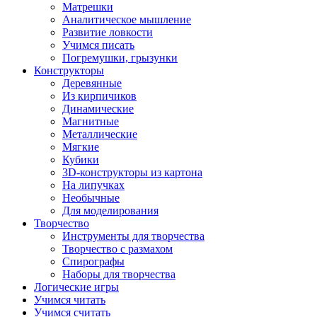
Матрешки
Аналитическое мышление
Развитие ловкости
Учимся писать
Погремушки, грызунки
Конструкторы
Деревянные
Из кирпичиков
Динамические
Магнитные
Металлические
Мягкие
Кубики
3D-конструкторы из картона
На липучках
Необычные
Для моделирования
Творчество
Инструменты для творчества
Творчество с размахом
Спирографы
Наборы для творчества
Логические игры
Учимся читать
Учимся считать