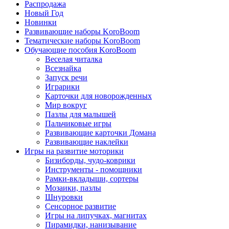
Распродажа
Новый Год
Новинки
Развивающие наборы KoroBoom
Тематические наборы KoroBoom
Обучающие пособия KoroBoom
Веселая читалка
Всезнайка
Запуск речи
Играрики
Карточки для новорожденных
Мир вокруг
Пазлы для малышей
Пальчиковые игры
Развивающие карточки Домана
Развивающие наклейки
Игры на развитие моторики
Бизиборды, чудо-коврики
Инструменты - помощники
Рамки-вкладыши, сортеры
Мозаики, пазлы
Шнуровки
Сенсорное развитие
Игры на липучках, магнитах
Пирамидки, нанизывание