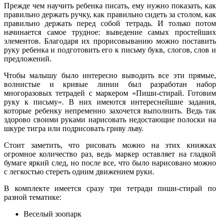
Прежде чем научить ребенка писать, ему нужно показать, как
правильно держать ручку, как правильно сидеть за столом, как
правильно держать перед собой тетрадь. И только потом
начинается самое трудное: выведение самых простейших
элементов. Благодаря их прорисовыванию можно поставить
руку ребенка и подготовить его к письму букв, слогов, слов и
предложений.
Чтобы малышу было интересно выводить все эти прямые,
волнистые и кривые линии был разработан набор
многоразовых тетрадей с маркером «Пиши-стирай. Готовим
руку к письму». В них имеются интереснейшие задания,
которые ребенку непременно захочется выполнить. Ведь так
здорово своими руками нарисовать недостающие полоски на
шкуре тигра или подрисовать гриву льву.
Стоит заметить, что рисовать можно на этих книжках
огромное количество раз, ведь маркер оставляет на гладкой
бумаге яркий след, но после все, что было нарисовано можно
с легкостью стереть одним движением руки.
В комплекте имеется сразу три тетради пиши-стирай по
разной тематике:
Веселый зоопарк