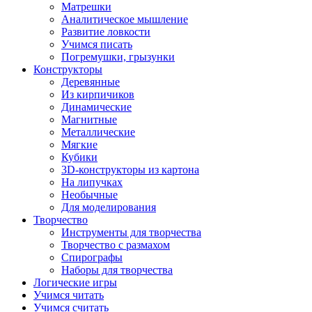
Матрешки
Аналитическое мышление
Развитие ловкости
Учимся писать
Погремушки, грызунки
Конструкторы
Деревянные
Из кирпичиков
Динамические
Магнитные
Металлические
Мягкие
Кубики
3D-конструкторы из картона
На липучках
Необычные
Для моделирования
Творчество
Инструменты для творчества
Творчество с размахом
Спирографы
Наборы для творчества
Логические игры
Учимся читать
Учимся считать