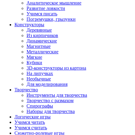
Аналитическое мышление
Развитие ловкости
Учимся писать
Погремушки, грызунки
Конструкторы
Деревянные
Из кирпичиков
Динамические
Магнитные
Металлические
Мягкие
Кубики
3D-конструкторы из картона
На липучках
Необычные
Для моделирования
Творчество
Инструменты для творчества
Творчество с размахом
Спирографы
Наборы для творчества
Логические игры
Учимся читать
Учимся считать
Сюжетно-ролевые игры