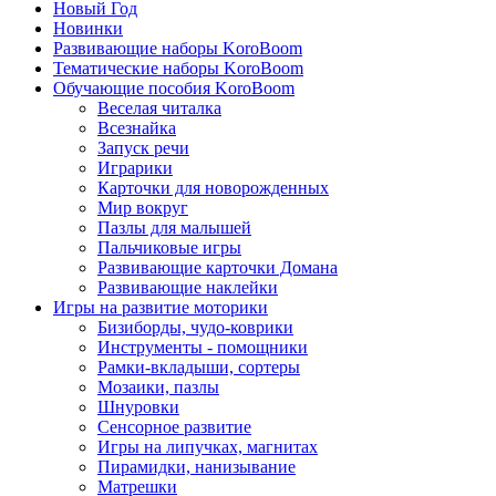
Новый Год
Новинки
Развивающие наборы KoroBoom
Тематические наборы KoroBoom
Обучающие пособия KoroBoom
Веселая читалка
Всезнайка
Запуск речи
Играрики
Карточки для новорожденных
Мир вокруг
Пазлы для малышей
Пальчиковые игры
Развивающие карточки Домана
Развивающие наклейки
Игры на развитие моторики
Бизиборды, чудо-коврики
Инструменты - помощники
Рамки-вкладыши, сортеры
Мозаики, пазлы
Шнуровки
Сенсорное развитие
Игры на липучках, магнитах
Пирамидки, нанизывание
Матрешки