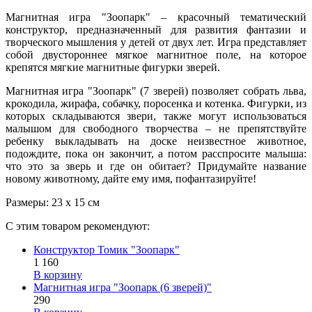
Магнитная игра "Зоопарк" – красочный тематический
конструктор, предназначенный для развития фантазии и
творческого мышления у детей от двух лет. Игра представляет
собой двустороннее мягкое магнитное поле, на которое
крепятся мягкие магнитные фигурки зверей.
Магнитная игра "Зоопарк" (7 зверей) позволяет собрать льва,
крокодила, жирафа, собачку, поросенка и котенка. Фигурки, из
которых складываются звери, также могут использоваться
малышом для свободного творчества – не препятствуйте
ребенку выкладывать на доске неизвестное животное,
подождите, пока он закончит, а потом расспросите малыша:
что это за зверь и где он обитает? Придумайте название
новому животному, дайте ему имя, пофантазируйте!
Размеры: 23 х 15 см
С этим товаром рекомендуют:
Конструктор Томик "Зоопарк"
1 160
В корзину
Магнитная игра "Зоопарк (6 зверей)"
290