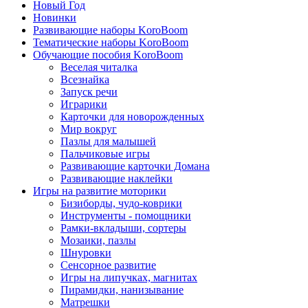
Новый Год
Новинки
Развивающие наборы KoroBoom
Тематические наборы KoroBoom
Обучающие пособия KoroBoom
Веселая читалка
Всезнайка
Запуск речи
Играрики
Карточки для новорожденных
Мир вокруг
Пазлы для малышей
Пальчиковые игры
Развивающие карточки Домана
Развивающие наклейки
Игры на развитие моторики
Бизиборды, чудо-коврики
Инструменты - помощники
Рамки-вкладыши, сортеры
Мозаики, пазлы
Шнуровки
Сенсорное развитие
Игры на липучках, магнитах
Пирамидки, нанизывание
Матрешки