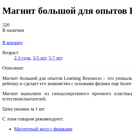
Магнит большой для опытов L
520
В наличии
В корзину
Возраст
2-3 года
,
3-5 лет
,
5-7 лет
Описание:
Магнит большой для опытов Learning Resources – это уникал
ребенку и сделает его знакомство с основами физики еще боле
Магнит выполнен из гипоаллергенного прочного пластика
естествоиспытателей.
Цена указана за 1 шт
С этим товаром рекомендуют:
Магнитный жезл с фишками