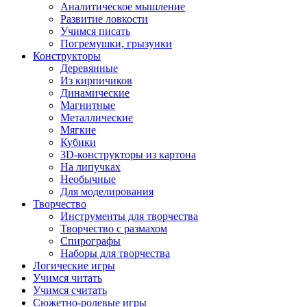
Аналитическое мышление
Развитие ловкости
Учимся писать
Погремушки, грызунки
Конструкторы
Деревянные
Из кирпичиков
Динамические
Магнитные
Металлические
Мягкие
Кубики
3D-конструкторы из картона
На липучках
Необычные
Для моделирования
Творчество
Инструменты для творчества
Творчество с размахом
Спирографы
Наборы для творчества
Логические игры
Учимся читать
Учимся считать
Сюжетно-ролевые игры