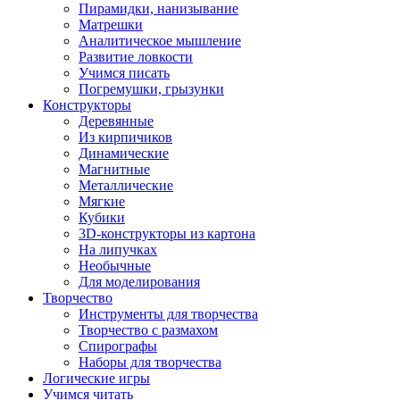
Пирамидки, нанизывание
Матрешки
Аналитическое мышление
Развитие ловкости
Учимся писать
Погремушки, грызунки
Конструкторы
Деревянные
Из кирпичиков
Динамические
Магнитные
Металлические
Мягкие
Кубики
3D-конструкторы из картона
На липучках
Необычные
Для моделирования
Творчество
Инструменты для творчества
Творчество с размахом
Спирографы
Наборы для творчества
Логические игры
Учимся читать