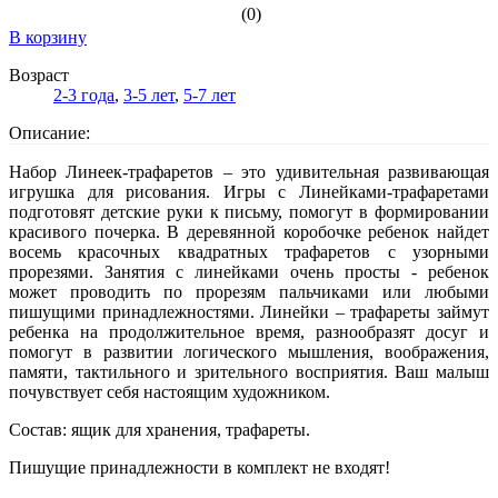
(0)
В корзину
Возраст
2-3 года
,
3-5 лет
,
5-7 лет
Описание:
Набор Линеек-трафаретов – это удивительная развивающая
игрушка для рисования. Игры с Линейками-трафаретами
подготовят детские руки к письму, помогут в формировании
красивого почерка. В деревянной коробочке ребенок найдет
восемь красочных квадратных трафаретов с узорными
прорезями. Занятия с линейками очень просты - ребенок
может проводить по прорезям пальчиками или любыми
пишущими принадлежностями. Линейки – трафареты займут
ребенка на продолжительное время, разнообразят досуг и
помогут в развитии логического мышления, воображения,
памяти, тактильного и зрительного восприятия. Ваш малыш
почувствует себя настоящим художником.
Состав: ящик для хранения, трафареты.
Пишущие принадлежности в комплект не входят!