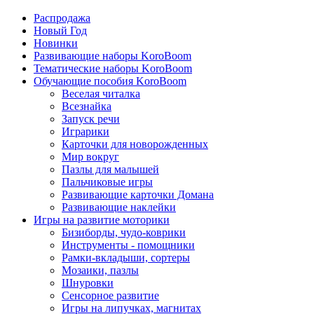
Распродажа
Новый Год
Новинки
Развивающие наборы KoroBoom
Тематические наборы KoroBoom
Обучающие пособия KoroBoom
Веселая читалка
Всезнайка
Запуск речи
Играрики
Карточки для новорожденных
Мир вокруг
Пазлы для малышей
Пальчиковые игры
Развивающие карточки Домана
Развивающие наклейки
Игры на развитие моторики
Бизиборды, чудо-коврики
Инструменты - помощники
Рамки-вкладыши, сортеры
Мозаики, пазлы
Шнуровки
Сенсорное развитие
Игры на липучках, магнитах