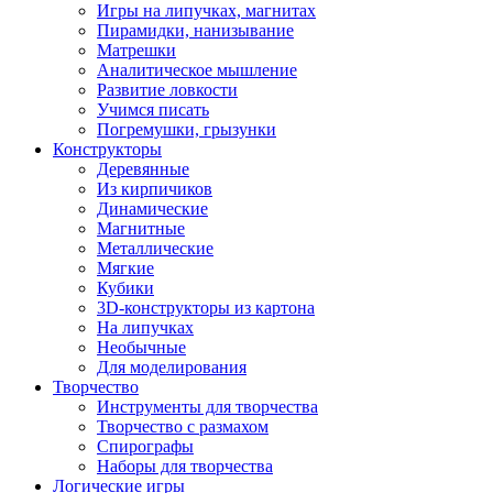
Игры на липучках, магнитах
Пирамидки, нанизывание
Матрешки
Аналитическое мышление
Развитие ловкости
Учимся писать
Погремушки, грызунки
Конструкторы
Деревянные
Из кирпичиков
Динамические
Магнитные
Металлические
Мягкие
Кубики
3D-конструкторы из картона
На липучках
Необычные
Для моделирования
Творчество
Инструменты для творчества
Творчество с размахом
Спирографы
Наборы для творчества
Логические игры