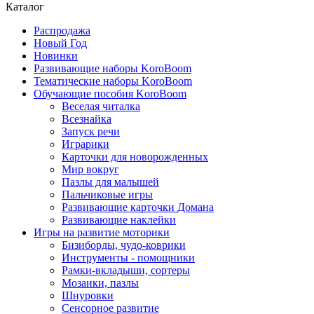
Каталог
Распродажа
Новый Год
Новинки
Развивающие наборы KoroBoom
Тематические наборы KoroBoom
Обучающие пособия KoroBoom
Веселая читалка
Всезнайка
Запуск речи
Играрики
Карточки для новорожденных
Мир вокруг
Пазлы для малышей
Пальчиковые игры
Развивающие карточки Домана
Развивающие наклейки
Игры на развитие моторики
Бизиборды, чудо-коврики
Инструменты - помощники
Рамки-вкладыши, сортеры
Мозаики, пазлы
Шнуровки
Сенсорное развитие