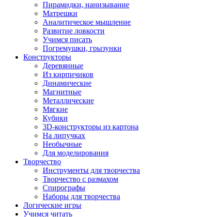
Пирамидки, нанизывание
Матрешки
Аналитическое мышление
Развитие ловкости
Учимся писать
Погремушки, грызунки
Конструкторы
Деревянные
Из кирпичиков
Динамические
Магнитные
Металлические
Мягкие
Кубики
3D-конструкторы из картона
На липучках
Необычные
Для моделирования
Творчество
Инструменты для творчества
Творчество с размахом
Спирографы
Наборы для творчества
Логические игры
Учимся читать