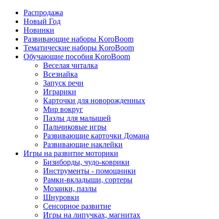
Распродажа
Новый Год
Новинки
Развивающие наборы KoroBoom
Тематические наборы KoroBoom
Обучающие пособия KoroBoom
Веселая читалка
Всезнайка
Запуск речи
Играрики
Карточки для новорожденных
Мир вокруг
Пазлы для малышей
Пальчиковые игры
Развивающие карточки Домана
Развивающие наклейки
Игры на развитие моторики
Бизиборды, чудо-коврики
Инструменты - помощники
Рамки-вкладыши, сортеры
Мозаики, пазлы
Шнуровки
Сенсорное развитие
Игры на липучках, магнитах