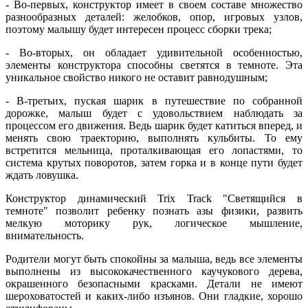
- Во-первых, конструктор имеет в своем составе множество
разнообразных деталей: желобков, опор, игровых узлов,
поэтому малышу будет интересен процесс сборки трека;
- Во-вторых, он обладает удивительной особенностью,
элементы конструктора способны светятся в темноте. Эта
уникальное свойство никого не оставит равнодушным;
- В-третьих, пуская шарик в путешествие по собранной
дорожке, малыш будет с удовольствием наблюдать за
процессом его движения. Ведь шарик будет катиться вперед, и
менять свою траекторию, выполнять кульбиты. То ему
встретится мельница, проталкивающая его лопастями, то
система крутых поворотов, затем горка и в конце пути будет
ждать ловушка.
Конструктор динамический Trix Track "Светящийся в
темноте" позволит ребенку познать азы физики, развить
мелкую моторику рук, логическое мышление,
внимательность.
Родители могут быть спокойны за малыша, ведь все элементы
выполнены из высококачественного каучукового дерева,
окрашенного безопасными красками. Детали не имеют
шероховатостей и каких-либо изъянов. Они гладкие, хорошо