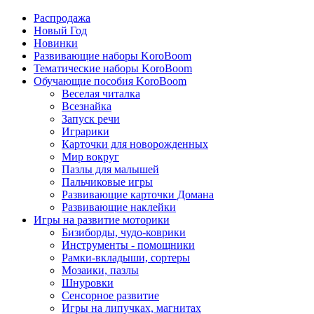
Распродажа
Новый Год
Новинки
Развивающие наборы KoroBoom
Тематические наборы KoroBoom
Обучающие пособия KoroBoom
Веселая читалка
Всезнайка
Запуск речи
Играрики
Карточки для новорожденных
Мир вокруг
Пазлы для малышей
Пальчиковые игры
Развивающие карточки Домана
Развивающие наклейки
Игры на развитие моторики
Бизиборды, чудо-коврики
Инструменты - помощники
Рамки-вкладыши, сортеры
Мозаики, пазлы
Шнуровки
Сенсорное развитие
Игры на липучках, магнитах