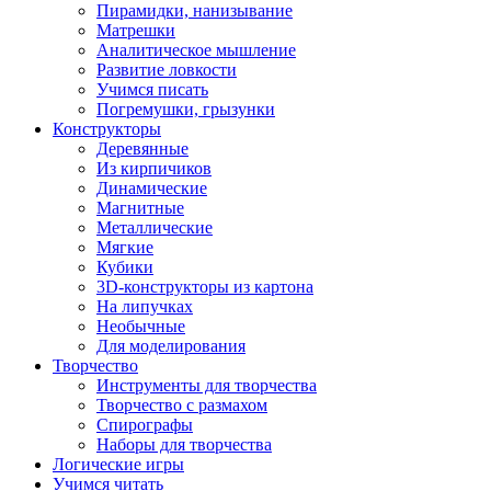
Пирамидки, нанизывание
Матрешки
Аналитическое мышление
Развитие ловкости
Учимся писать
Погремушки, грызунки
Конструкторы
Деревянные
Из кирпичиков
Динамические
Магнитные
Металлические
Мягкие
Кубики
3D-конструкторы из картона
На липучках
Необычные
Для моделирования
Творчество
Инструменты для творчества
Творчество с размахом
Спирографы
Наборы для творчества
Логические игры
Учимся читать