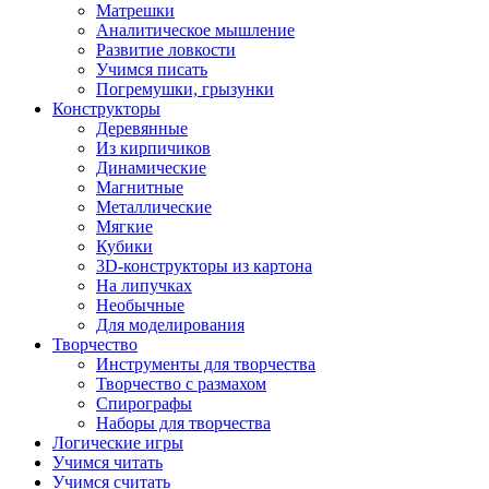
Матрешки
Аналитическое мышление
Развитие ловкости
Учимся писать
Погремушки, грызунки
Конструкторы
Деревянные
Из кирпичиков
Динамические
Магнитные
Металлические
Мягкие
Кубики
3D-конструкторы из картона
На липучках
Необычные
Для моделирования
Творчество
Инструменты для творчества
Творчество с размахом
Спирографы
Наборы для творчества
Логические игры
Учимся читать
Учимся считать