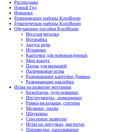
Распродажа
Новый Год
Новинки
Развивающие наборы KoroBoom
Тематические наборы KoroBoom
Обучающие пособия KoroBoom
Веселая читалка
Всезнайка
Запуск речи
Играрики
Карточки для новорожденных
Мир вокруг
Пазлы для малышей
Пальчиковые игры
Развивающие карточки Домана
Развивающие наклейки
Игры на развитие моторики
Бизиборды, чудо-коврики
Инструменты - помощники
Рамки-вкладыши, сортеры
Мозаики, пазлы
Шнуровки
Сенсорное развитие
Игры на липучках, магнитах
Пирамидки, нанизывание