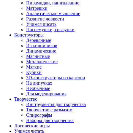
Пирамидки, нанизывание
Матрешки
Аналитическое мышление
Развитие ловкости
Учимся писать
Погремушки, грызунки
Конструкторы
Деревянные
Из кирпичиков
Динамические
Магнитные
Металлические
Мягкие
Кубики
3D-конструкторы из картона
На липучках
Необычные
Для моделирования
Творчество
Инструменты для творчества
Творчество с размахом
Спирографы
Наборы для творчества
Логические игры
Учимся читать