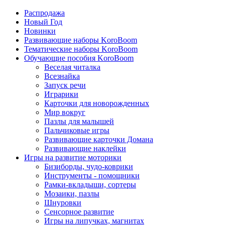
Распродажа
Новый Год
Новинки
Развивающие наборы KoroBoom
Тематические наборы KoroBoom
Обучающие пособия KoroBoom
Веселая читалка
Всезнайка
Запуск речи
Играрики
Карточки для новорожденных
Мир вокруг
Пазлы для малышей
Пальчиковые игры
Развивающие карточки Домана
Развивающие наклейки
Игры на развитие моторики
Бизиборды, чудо-коврики
Инструменты - помощники
Рамки-вкладыши, сортеры
Мозаики, пазлы
Шнуровки
Сенсорное развитие
Игры на липучках, магнитах