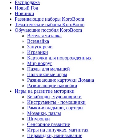
Распродажа
Новый Год
Новинки
Развивающие наборы KoroBoom
Тематические наборы KoroBoom
Обучающие пособия KoroBoom
Веселая читалка
Всезнайка
Запуск речи
Играрики
Карточки для новорожденных
Мир вокруг
Пазлы для малышей
Пальчиковые игры
Развивающие карточки Домана
Развивающие наклейки
Игры на развитие моторики
Бизиборды, чудо-коврики
Инструменты - помощники
Рамки-вкладыши, сортеры
Мозаики, пазлы
Шнуровки
Сенсорное развитие
Игры на липучках, магнитах
Пирамидки, нанизывание