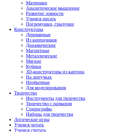
Матрешки
Аналитическое мышление
Развитие ловкости
Учимся писать
Погремушки, грызунки
Конструкторы
Деревянные
Из кирпичиков
Динамические
Магнитные
Металлические
Мягкие
Кубики
3D-конструкторы из картона
На липучках
Необычные
Для моделирования
Творчество
Инструменты для творчества
Творчество с размахом
Спирографы
Наборы для творчества
Логические игры
Учимся читать
Учимся считать