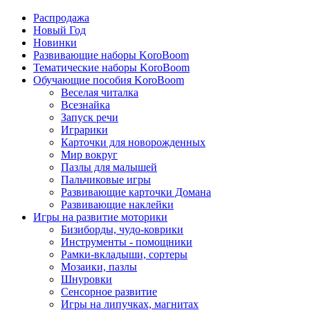
Распродажа
Новый Год
Новинки
Развивающие наборы KoroBoom
Тематические наборы KoroBoom
Обучающие пособия KoroBoom
Веселая читалка
Всезнайка
Запуск речи
Играрики
Карточки для новорожденных
Мир вокруг
Пазлы для малышей
Пальчиковые игры
Развивающие карточки Домана
Развивающие наклейки
Игры на развитие моторики
Бизиборды, чудо-коврики
Инструменты - помощники
Рамки-вкладыши, сортеры
Мозаики, пазлы
Шнуровки
Сенсорное развитие
Игры на липучках, магнитах