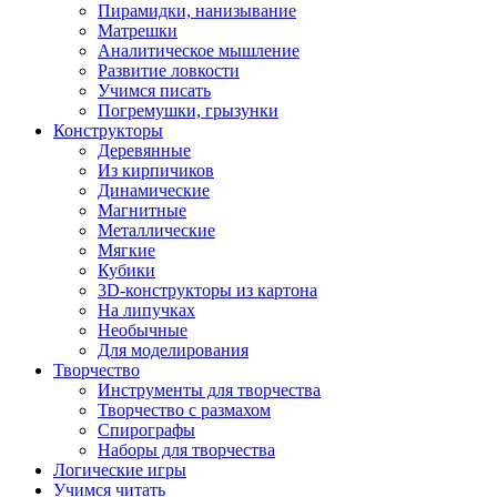
Пирамидки, нанизывание
Матрешки
Аналитическое мышление
Развитие ловкости
Учимся писать
Погремушки, грызунки
Конструкторы
Деревянные
Из кирпичиков
Динамические
Магнитные
Металлические
Мягкие
Кубики
3D-конструкторы из картона
На липучках
Необычные
Для моделирования
Творчество
Инструменты для творчества
Творчество с размахом
Спирографы
Наборы для творчества
Логические игры
Учимся читать