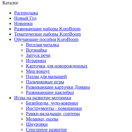
Каталог
Распродажа
Новый Год
Новинки
Развивающие наборы KoroBoom
Тематические наборы KoroBoom
Обучающие пособия KoroBoom
Веселая читалка
Всезнайка
Запуск речи
Играрики
Карточки для новорожденных
Мир вокруг
Пазлы для малышей
Пальчиковые игры
Развивающие карточки Домана
Развивающие наклейки
Игры на развитие моторики
Бизиборды, чудо-коврики
Инструменты - помощники
Рамки-вкладыши, сортеры
Мозаики, пазлы
Шнуровки
Сенсорное развитие