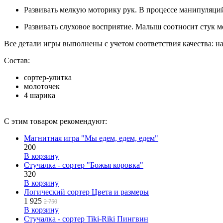
Развивать мелкую моторику рук. В процессе манипуляци
Развивать слуховое восприятие. Малыш соотносит стук м
Все детали игры выполнены с учетом соответствия качества: н
Состав:
сортер-улитка
молоточек
4 шарика
С этим товаром рекомендуют:
Магнитная игра "Мы едем, едем, едем"
200
В корзину
Стучалка - сортер "Божья коровка"
320
В корзину
Логический сортер Цвета и размеры
1 925
2 750
В корзину
Cтучалка - сортер Tiki-Riki Пингвин