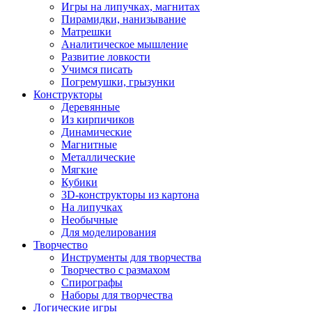
Игры на липучках, магнитах
Пирамидки, нанизывание
Матрешки
Аналитическое мышление
Развитие ловкости
Учимся писать
Погремушки, грызунки
Конструкторы
Деревянные
Из кирпичиков
Динамические
Магнитные
Металлические
Мягкие
Кубики
3D-конструкторы из картона
На липучках
Необычные
Для моделирования
Творчество
Инструменты для творчества
Творчество с размахом
Спирографы
Наборы для творчества
Логические игры