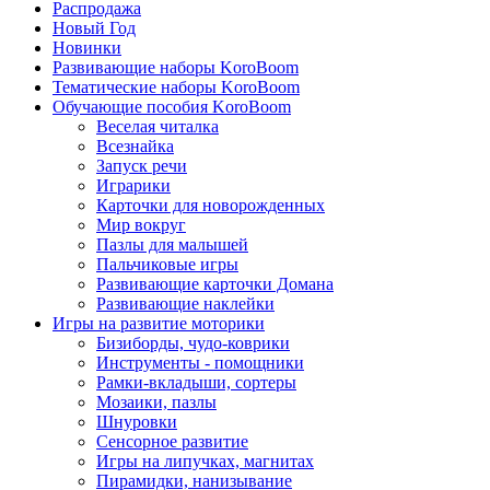
Распродажа
Новый Год
Новинки
Развивающие наборы KoroBoom
Тематические наборы KoroBoom
Обучающие пособия KoroBoom
Веселая читалка
Всезнайка
Запуск речи
Играрики
Карточки для новорожденных
Мир вокруг
Пазлы для малышей
Пальчиковые игры
Развивающие карточки Домана
Развивающие наклейки
Игры на развитие моторики
Бизиборды, чудо-коврики
Инструменты - помощники
Рамки-вкладыши, сортеры
Мозаики, пазлы
Шнуровки
Сенсорное развитие
Игры на липучках, магнитах
Пирамидки, нанизывание