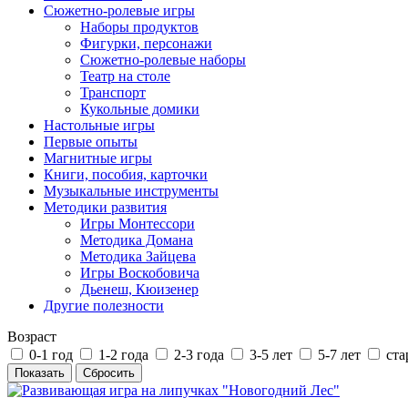
Сюжетно-ролевые игры
Наборы продуктов
Фигурки, персонажи
Сюжетно-ролевые наборы
Театр на столе
Транспорт
Кукольные домики
Настольные игры
Первые опыты
Магнитные игры
Книги, пособия, карточки
Музыкальные инструменты
Методики развития
Игры Монтессори
Методика Домана
Методика Зайцева
Игры Воскобовича
Дьенеш, Кюизенер
Другие полезности
Возраст
0-1 год
1-2 года
2-3 года
3-5 лет
5-7 лет
ста