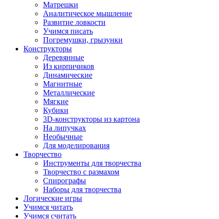
Матрешки
Аналитическое мышление
Развитие ловкости
Учимся писать
Погремушки, грызунки
Конструкторы
Деревянные
Из кирпичиков
Динамические
Магнитные
Металлические
Мягкие
Кубики
3D-конструкторы из картона
На липучках
Необычные
Для моделирования
Творчество
Инструменты для творчества
Творчество с размахом
Спирографы
Наборы для творчества
Логические игры
Учимся читать
Учимся считать