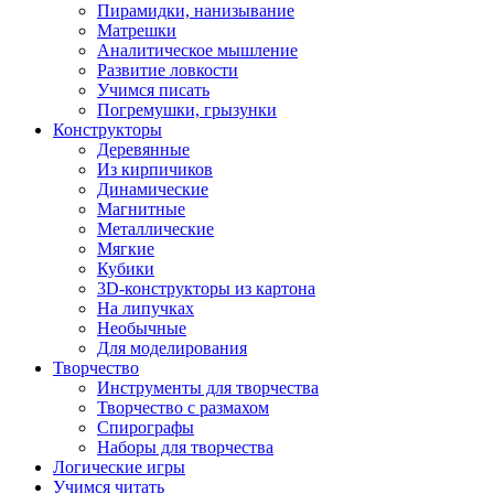
Пирамидки, нанизывание
Матрешки
Аналитическое мышление
Развитие ловкости
Учимся писать
Погремушки, грызунки
Конструкторы
Деревянные
Из кирпичиков
Динамические
Магнитные
Металлические
Мягкие
Кубики
3D-конструкторы из картона
На липучках
Необычные
Для моделирования
Творчество
Инструменты для творчества
Творчество с размахом
Спирографы
Наборы для творчества
Логические игры
Учимся читать