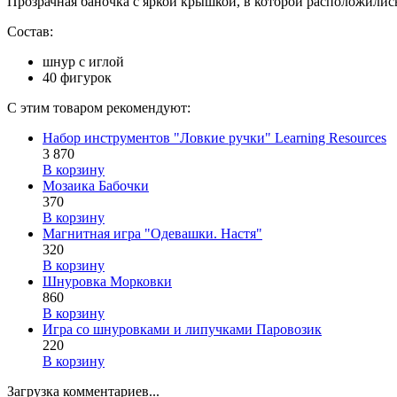
Прозрачная баночка с яркой крышкой, в которой расположились
Состав:
шнур с иглой
40 фигурок
С этим товаром рекомендуют:
Набор инструментов "Ловкие ручки" Learning Resources
3 870
В корзину
Мозаика Бабочки
370
В корзину
Магнитная игра "Одевашки. Настя"
320
В корзину
Шнуровка Морковки
860
В корзину
Игра со шнуровками и липучками Паровозик
220
В корзину
Загрузка комментариев...