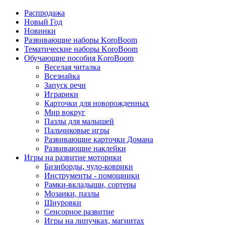
Распродажа
Новый Год
Новинки
Развивающие наборы KoroBoom
Тематические наборы KoroBoom
Обучающие пособия KoroBoom
Веселая читалка
Всезнайка
Запуск речи
Играрики
Карточки для новорожденных
Мир вокруг
Пазлы для малышей
Пальчиковые игры
Развивающие карточки Домана
Развивающие наклейки
Игры на развитие моторики
Бизиборды, чудо-коврики
Инструменты - помощники
Рамки-вкладыши, сортеры
Мозаики, пазлы
Шнуровки
Сенсорное развитие
Игры на липучках, магнитах