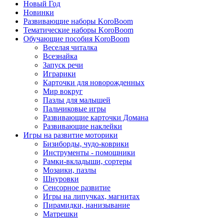
Новый Год
Новинки
Развивающие наборы KoroBoom
Тематические наборы KoroBoom
Обучающие пособия KoroBoom
Веселая читалка
Всезнайка
Запуск речи
Играрики
Карточки для новорожденных
Мир вокруг
Пазлы для малышей
Пальчиковые игры
Развивающие карточки Домана
Развивающие наклейки
Игры на развитие моторики
Бизиборды, чудо-коврики
Инструменты - помощники
Рамки-вкладыши, сортеры
Мозаики, пазлы
Шнуровки
Сенсорное развитие
Игры на липучках, магнитах
Пирамидки, нанизывание
Матрешки