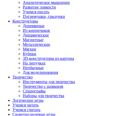
Аналитическое мышление
Развитие ловкости
Учимся писать
Погремушки, грызунки
Конструкторы
Деревянные
Из кирпичиков
Динамические
Магнитные
Металлические
Мягкие
Кубики
3D-конструкторы из картона
На липучках
Необычные
Для моделирования
Творчество
Инструменты для творчества
Творчество с размахом
Спирографы
Наборы для творчества
Логические игры
Учимся читать
Учимся считать
Сюжетно-ролевые игры