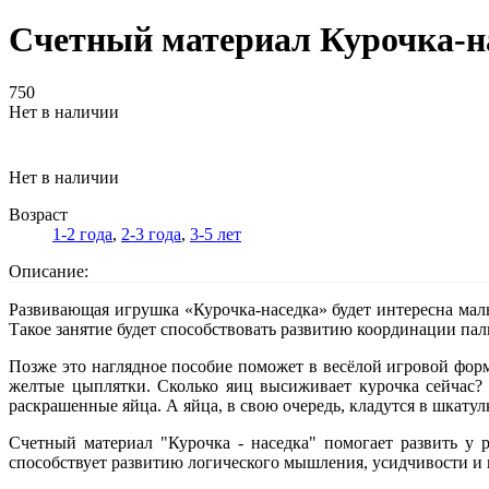
Счетный материал Курочка-н
750
Нет в наличии
Нет в наличии
Возраст
1-2 года
,
2-3 года
,
3-5 лет
Описание:
Развивающая игрушка «Курочка-наседка» будет интересна мальч
Такое занятие будет способствовать развитию координации пал
Позже это наглядное пособие поможет в весёлой игровой форм
желтые цыплятки. Сколько яиц высиживает курочка сейчас? 
раскрашенные яйца. А яйца, в свою очередь, кладутся в шкатул
Счетный материал "Курочка - наседка" помогает развить у р
способствует развитию логического мышления, усидчивости и