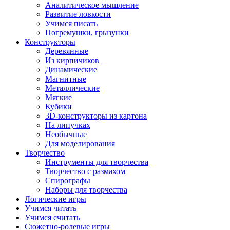
Аналитическое мышление
Развитие ловкости
Учимся писать
Погремушки, грызунки
Конструкторы
Деревянные
Из кирпичиков
Динамические
Магнитные
Металлические
Мягкие
Кубики
3D-конструкторы из картона
На липучках
Необычные
Для моделирования
Творчество
Инструменты для творчества
Творчество с размахом
Спирографы
Наборы для творчества
Логические игры
Учимся читать
Учимся считать
Сюжетно-ролевые игры