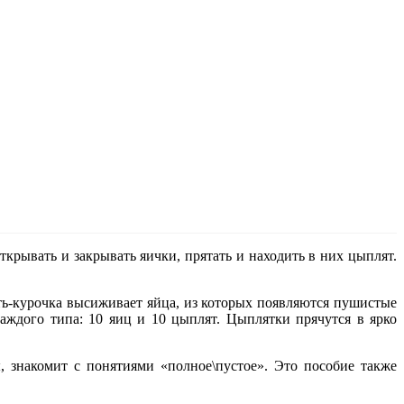
ткрывать и закрывать яички, прятать и находить в них цыплят.
ать-курочка высиживает яйца, из которых появляются пушистые
аждого типа: 10 яиц и 10 цыплят. Цыплятки прячутся в ярко
ы, знакомит с понятиями «полное\пустое». Это пособие также