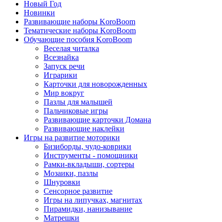
Новый Год
Новинки
Развивающие наборы KoroBoom
Тематические наборы KoroBoom
Обучающие пособия KoroBoom
Веселая читалка
Всезнайка
Запуск речи
Играрики
Карточки для новорожденных
Мир вокруг
Пазлы для малышей
Пальчиковые игры
Развивающие карточки Домана
Развивающие наклейки
Игры на развитие моторики
Бизиборды, чудо-коврики
Инструменты - помощники
Рамки-вкладыши, сортеры
Мозаики, пазлы
Шнуровки
Сенсорное развитие
Игры на липучках, магнитах
Пирамидки, нанизывание
Матрешки