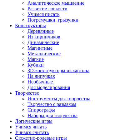
Аналитическое мышление
Развитие ловкости
Учимся писать
Погремушки, грызунки
Конструкторы
Деревянные
Из кирпичиков
Динамические
Магнитные
Металлические
Мягкие
Кубики
3D-конструкторы из картона
На липучках
Необычные
Для моделирования
Творчество
Инструменты для творчества
Творчество с размахом
Спирографы
Наборы для творчества
Логические игры
Учимся читать
Учимся считать
Сюжетно-ролевые игры