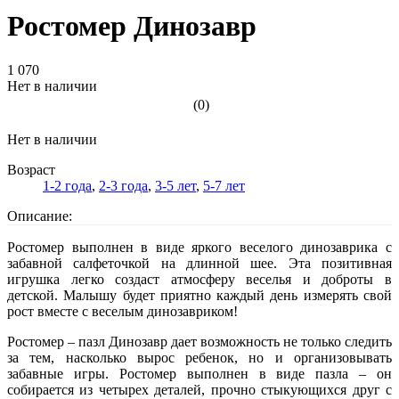
Ростомер Динозавр
1 070
Нет в наличии
(0)
Нет в наличии
Возраст
1-2 года
,
2-3 года
,
3-5 лет
,
5-7 лет
Описание:
Ростомер выполнен в виде яркого веселого динозаврика с
забавной салфеточкой на длинной шее. Эта позитивная
игрушка легко создаст атмосферу веселья и доброты в
детской. Малышу будет приятно каждый день измерять свой
рост вместе с веселым динозавриком!
Ростомер – пазл Динозавр дает возможность не только следить
за тем, насколько вырос ребенок, но и организовывать
забавные игры. Ростомер выполнен в виде пазла – он
собирается из четырех деталей, прочно стыкующихся друг с