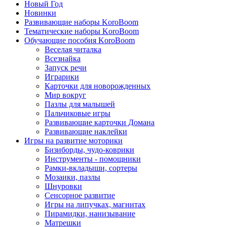
Новый Год
Новинки
Развивающие наборы KoroBoom
Тематические наборы KoroBoom
Обучающие пособия KoroBoom
Веселая читалка
Всезнайка
Запуск речи
Играрики
Карточки для новорожденных
Мир вокруг
Пазлы для малышей
Пальчиковые игры
Развивающие карточки Домана
Развивающие наклейки
Игры на развитие моторики
Бизиборды, чудо-коврики
Инструменты - помощники
Рамки-вкладыши, сортеры
Мозаики, пазлы
Шнуровки
Сенсорное развитие
Игры на липучках, магнитах
Пирамидки, нанизывание
Матрешки