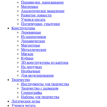
Пирамидки, нанизывание
Матрешки
Аналитическое мышление
Развитие ловкости
Учимся писать
Погремушки, грызунки
Конструкторы
Деревянные
Из кирпичиков
Динамические
Магнитные
Металлические
Мягкие
Кубики
3D-конструкторы из картона
На липучках
Необычные
Для моделирования
Творчество
Инструменты для творчества
Творчество с размахом
Спирографы
Наборы для творчества
Логические игры
Учимся читать