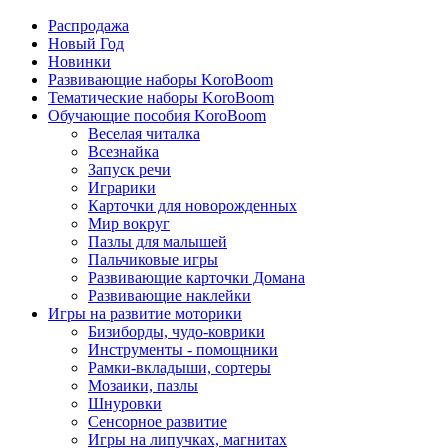
Распродажа
Новый Год
Новинки
Развивающие наборы KoroBoom
Тематические наборы KoroBoom
Обучающие пособия KoroBoom
Веселая читалка
Всезнайка
Запуск речи
Играрики
Карточки для новорожденных
Мир вокруг
Пазлы для малышей
Пальчиковые игры
Развивающие карточки Домана
Развивающие наклейки
Игры на развитие моторики
Бизиборды, чудо-коврики
Инструменты - помощники
Рамки-вкладыши, сортеры
Мозаики, пазлы
Шнуровки
Сенсорное развитие
Игры на липучках, магнитах