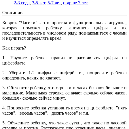
2-3 года
,
3-5 лет
,
5-7 лет
,
старше 7 лет
Описание:
Коврик "Часики" - это простая и функциональная игрушка,
которая поможет ребенку запомнить цифры и их
последовательность в числовом ряду, познакомиться с часами
и научиться определять время.
Как играть?
1. Научите ребенка правильно расставлять цифры на
циферблате.
2. Уберите 1-2 цифры с циферблата, попросите ребенка
определить, каких не хватает.
3. Объясните ребенку, что стрелки в часах бывают большие и
маленькие. Маленькая стрелка означает сколько сейчас часов,
большая - сколько сейчас минут.
4. Попросите ребенка установить время на циферблате: "пять
часов", "восемь часов", "десять часов" и т.д.
5. Объясните ребенку, что такое сутки, что такое по часовой
стрелке и против. Расскажите про утренние часы, дневные,