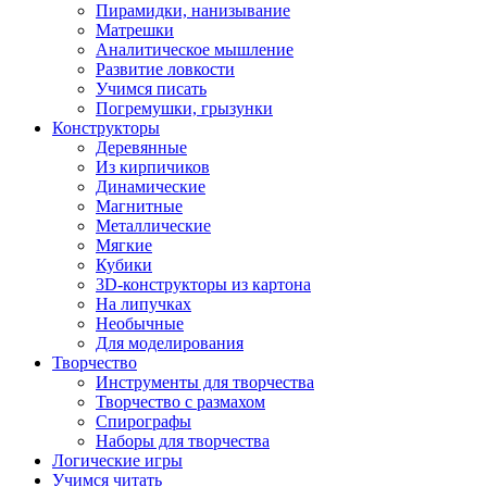
Пирамидки, нанизывание
Матрешки
Аналитическое мышление
Развитие ловкости
Учимся писать
Погремушки, грызунки
Конструкторы
Деревянные
Из кирпичиков
Динамические
Магнитные
Металлические
Мягкие
Кубики
3D-конструкторы из картона
На липучках
Необычные
Для моделирования
Творчество
Инструменты для творчества
Творчество с размахом
Спирографы
Наборы для творчества
Логические игры
Учимся читать