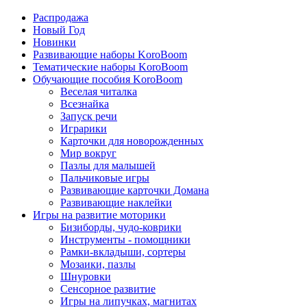
Распродажа
Новый Год
Новинки
Развивающие наборы KoroBoom
Тематические наборы KoroBoom
Обучающие пособия KoroBoom
Веселая читалка
Всезнайка
Запуск речи
Играрики
Карточки для новорожденных
Мир вокруг
Пазлы для малышей
Пальчиковые игры
Развивающие карточки Домана
Развивающие наклейки
Игры на развитие моторики
Бизиборды, чудо-коврики
Инструменты - помощники
Рамки-вкладыши, сортеры
Мозаики, пазлы
Шнуровки
Сенсорное развитие
Игры на липучках, магнитах