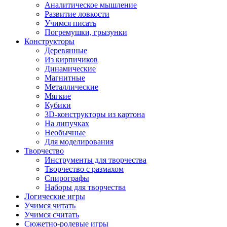
Аналитическое мышление
Развитие ловкости
Учимся писать
Погремушки, грызунки
Конструкторы
Деревянные
Из кирпичиков
Динамические
Магнитные
Металлические
Мягкие
Кубики
3D-конструкторы из картона
На липучках
Необычные
Для моделирования
Творчество
Инструменты для творчества
Творчество с размахом
Спирографы
Наборы для творчества
Логические игры
Учимся читать
Учимся считать
Сюжетно-ролевые игры