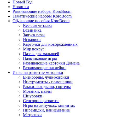
Новый Год
Новинки
Развивающие наборы KoroBoom
Тематические наборы KoroBoom
Обучающие пособия KoroBoom
Веселая читалка
Всезнайка
Запуск речи
Играрики
Карточки для новорожденных
Мир вокруг
Пазлы для малышей
Пальчиковые игры
Развивающие карточки Домана
Развивающие наклейки
Игры на развитие моторики
Бизиборды, чудо-коврики
Инструменты - помощники
Рамки-вкладыши, сортеры
Мозаики, пазлы
Шнуровки
Сенсорное развитие
Игры на липучках, магнитах
Пирамидки, нанизывание
Матрешки