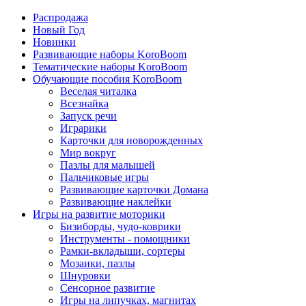
Распродажа
Новый Год
Новинки
Развивающие наборы KoroBoom
Тематические наборы KoroBoom
Обучающие пособия KoroBoom
Веселая читалка
Всезнайка
Запуск речи
Играрики
Карточки для новорожденных
Мир вокруг
Пазлы для малышей
Пальчиковые игры
Развивающие карточки Домана
Развивающие наклейки
Игры на развитие моторики
Бизиборды, чудо-коврики
Инструменты - помощники
Рамки-вкладыши, сортеры
Мозаики, пазлы
Шнуровки
Сенсорное развитие
Игры на липучках, магнитах