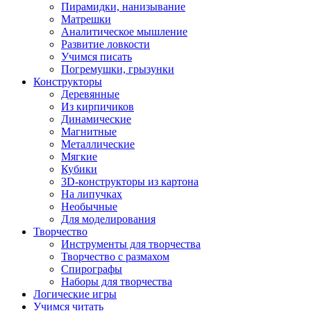
Пирамидки, нанизывание
Матрешки
Аналитическое мышление
Развитие ловкости
Учимся писать
Погремушки, грызунки
Конструкторы
Деревянные
Из кирпичиков
Динамические
Магнитные
Металлические
Мягкие
Кубики
3D-конструкторы из картона
На липучках
Необычные
Для моделирования
Творчество
Инструменты для творчества
Творчество с размахом
Спирографы
Наборы для творчества
Логические игры
Учимся читать