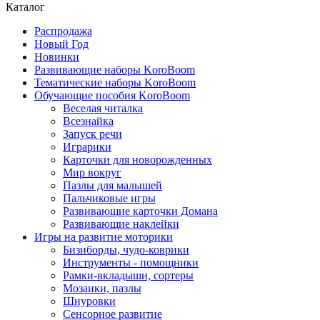
Каталог
Распродажа
Новый Год
Новинки
Развивающие наборы KoroBoom
Тематические наборы KoroBoom
Обучающие пособия KoroBoom
Веселая читалка
Всезнайка
Запуск речи
Играрики
Карточки для новорожденных
Мир вокруг
Пазлы для малышей
Пальчиковые игры
Развивающие карточки Домана
Развивающие наклейки
Игры на развитие моторики
Бизиборды, чудо-коврики
Инструменты - помощники
Рамки-вкладыши, сортеры
Мозаики, пазлы
Шнуровки
Сенсорное развитие