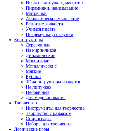
Игры на липучках, магнитах
Пирамидки, нанизывание
Матрешки
Аналитическое мышление
Развитие ловкости
Учимся писать
Погремушки, грызунки
Конструкторы
Деревянные
Из кирпичиков
Динамические
Магнитные
Металлические
Мягкие
Кубики
3D-конструкторы из картона
На липучках
Необычные
Для моделирования
Творчество
Инструменты для творчества
Творчество с размахом
Спирографы
Наборы для творчества
Логические игры