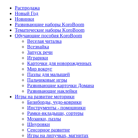
Распродажа
Новый Год
Новинки
Развивающие наборы KoroBoom
Тематические наборы KoroBoom
Обучающие пособия KoroBoom
Веселая читалка
Всезнайка
Запуск речи
Играрики
Карточки для новорожденных
Мир вокруг
Пазлы для малышей
Пальчиковые игры
Развивающие карточки Домана
Развивающие наклейки
Игры на развитие моторики
Бизиборды, чудо-коврики
Инструменты - помощники
Рамки-вкладыши, сортеры
Мозаики, пазлы
Шнуровки
Сенсорное развитие
Игры на липучках, магнитах