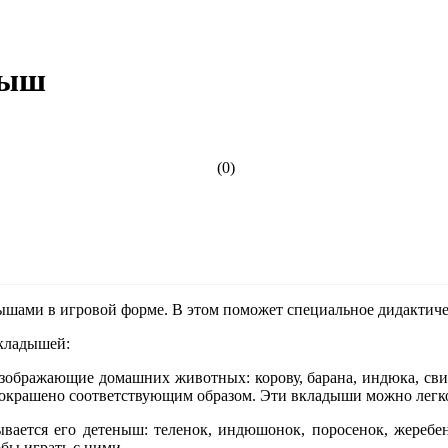
лыш
(0)
шами в игровой форме. В этом поможет специальное дидактичес
вкладышей:
ображающие домашних животных: корову, барана, индюка, свинью
 окрашено соответствующим образом. Эти вкладыши можно легко 
ется его детеныш: теленок, индюшонок, поросенок, жеребенок
обы играть с ними.