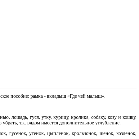
кое пособие: рамка - вкладыш «Где чей малыш».
, лошадь, гуся, утку, курицу, кролика, собаку, козу и кошку.
убрать, т.к. рядом имеется дополнительное углубление.
, гусенок, утенок, цыпленок, крольчонок, щенок, козленок,