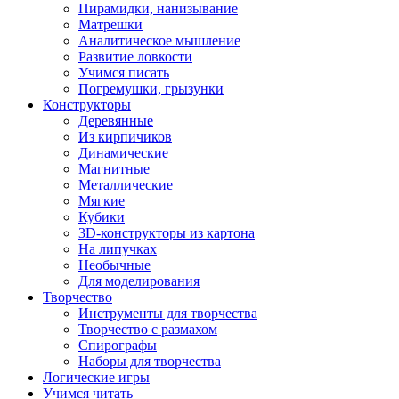
Пирамидки, нанизывание
Матрешки
Аналитическое мышление
Развитие ловкости
Учимся писать
Погремушки, грызунки
Конструкторы
Деревянные
Из кирпичиков
Динамические
Магнитные
Металлические
Мягкие
Кубики
3D-конструкторы из картона
На липучках
Необычные
Для моделирования
Творчество
Инструменты для творчества
Творчество с размахом
Спирографы
Наборы для творчества
Логические игры
Учимся читать