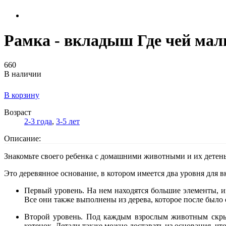
Рамка - вкладыш Где чей ма
660
В наличии
В корзину
Возраст
2-3 года
,
3-5 лет
Описание:
Знакомьте своего ребенка с домашними животными и их детены
Это деревянное основание, в котором имеется два уровня для 
Первый уровень. На нем находятся большие элементы, из
Все они также выполнены из дерева, которое после было
Второй уровень. Под каждым взрослым животным скрыва
котенок. Детали также можно доставать из основания, чт