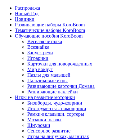
Распродажа
Новый Год
Новинки
Развивающие наборы KoroBoom
Тематические наборы KoroBoom
Обучающие пособия KoroBoom
Веселая читалка
Всезнайка
Запуск речи
Играрики
Карточки для новорожденных
Мир вокруг
Пазлы для малышей
Пальчиковые игры
Развивающие карточки Домана
Развивающие наклейки
Игры на развитие моторики
Бизиборды, чудо-коврики
Инструменты - помощники
Рамки-вкладыши, сортеры
Мозаики, пазлы
Шнуровки
Сенсорное развитие
Игры на липучках, магнитах