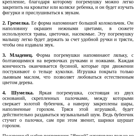
крепление, благодаря которому погремушку можно легко
закрепить на кроватке или коляске ребенка, и он будет изучать
фигурки и прислушиваться к звукам.
2. Гремелка.
Ее форма напоминает большой колокольчик. Он
наполовину окрашен нежными цветами, в сюжете
используются травы, цветочки, насекомые. Эту погремушку
малышу легко будет держать за счет удобной ручки и трясти,
чтобы она издавала звук.
3. Младенец.
Форма погремушки напоминают ляльку, с
болтающимися на веревочках ручками и ножками. Каждая
конечность оканчивается бусиной, которые при движении
постукивают о тельце куколки. Игрушка покрыта только
льняным маслом, что позволяет любоваться естественным
цветом дерева.
4. Шумелка.
Яркая погремушка, состоящая из двух
оснований, скрепленных палочками, между которыми
сверкает золотой бубенчик, а наверху закреплены шары,
наполненные горохом. Тряся этой игрушкой, будет
действительно раздаваться музыкальный шум. Ведь бубенчик
стучит о палочки, сам при этом звенит, шарики шуршат
горохом.
Подарочный набор погремушек "Яркий" изготовлен только из