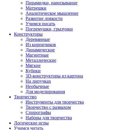
Пирамидки, нанизывание
Матрешки
Аналитическое мышление
Развитие ловкости
Учимся писать
Погремушки, грызунки
Конструкторы
Деревянные
Из кирпичиков
Динамические
Магнитные
Металлические
Мягкие
Кубики
3D-конструкторы из картона
На липучках
Необычные
Для моделирования
Творчество
Инструменты для творчества
Творчество с размахом
Спирографы
Наборы для творчества
Логические игры
Учимся читать