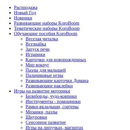
Распродажа
Новый Год
Новинки
Развивающие наборы KoroBoom
Тематические наборы KoroBoom
Обучающие пособия KoroBoom
Веселая читалка
Всезнайка
Запуск речи
Играрики
Карточки для новорожденных
Мир вокруг
Пазлы для малышей
Пальчиковые игры
Развивающие карточки Домана
Развивающие наклейки
Игры на развитие моторики
Бизиборды, чудо-коврики
Инструменты - помощники
Рамки-вкладыши, сортеры
Мозаики, пазлы
Шнуровки
Сенсорное развитие
Игры на липучках, магнитах