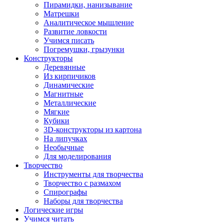
Пирамидки, нанизывание
Матрешки
Аналитическое мышление
Развитие ловкости
Учимся писать
Погремушки, грызунки
Конструкторы
Деревянные
Из кирпичиков
Динамические
Магнитные
Металлические
Мягкие
Кубики
3D-конструкторы из картона
На липучках
Необычные
Для моделирования
Творчество
Инструменты для творчества
Творчество с размахом
Спирографы
Наборы для творчества
Логические игры
Учимся читать