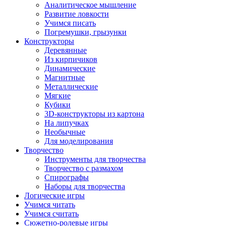
Аналитическое мышление
Развитие ловкости
Учимся писать
Погремушки, грызунки
Конструкторы
Деревянные
Из кирпичиков
Динамические
Магнитные
Металлические
Мягкие
Кубики
3D-конструкторы из картона
На липучках
Необычные
Для моделирования
Творчество
Инструменты для творчества
Творчество с размахом
Спирографы
Наборы для творчества
Логические игры
Учимся читать
Учимся считать
Сюжетно-ролевые игры