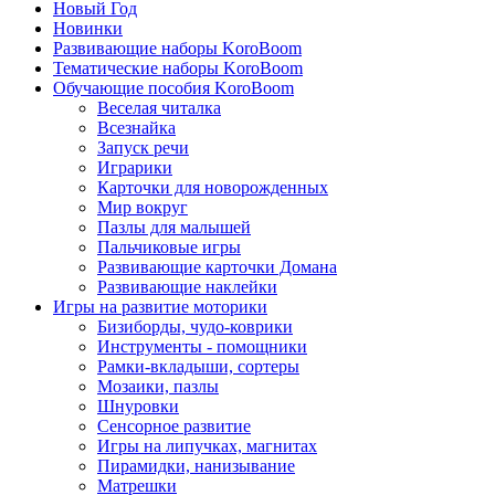
Новый Год
Новинки
Развивающие наборы KoroBoom
Тематические наборы KoroBoom
Обучающие пособия KoroBoom
Веселая читалка
Всезнайка
Запуск речи
Играрики
Карточки для новорожденных
Мир вокруг
Пазлы для малышей
Пальчиковые игры
Развивающие карточки Домана
Развивающие наклейки
Игры на развитие моторики
Бизиборды, чудо-коврики
Инструменты - помощники
Рамки-вкладыши, сортеры
Мозаики, пазлы
Шнуровки
Сенсорное развитие
Игры на липучках, магнитах
Пирамидки, нанизывание
Матрешки