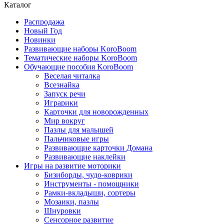
Каталог
Распродажа
Новый Год
Новинки
Развивающие наборы KoroBoom
Тематические наборы KoroBoom
Обучающие пособия KoroBoom
Веселая читалка
Всезнайка
Запуск речи
Играрики
Карточки для новорожденных
Мир вокруг
Пазлы для малышей
Пальчиковые игры
Развивающие карточки Домана
Развивающие наклейки
Игры на развитие моторики
Бизиборды, чудо-коврики
Инструменты - помощники
Рамки-вкладыши, сортеры
Мозаики, пазлы
Шнуровки
Сенсорное развитие