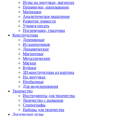
Игры на липучках, магнитах
Пирамидки, нанизывание
Матрешки
Аналитическое мышление
Развитие ловкости
Учимся писать
Погремушки, грызунки
Конструкторы
Деревянные
Из кирпичиков
Динамические
Магнитные
Металлические
Мягкие
Кубики
3D-конструкторы из картона
На липучках
Необычные
Для моделирования
Творчество
Инструменты для творчества
Творчество с размахом
Спирографы
Наборы для творчества
Логические игры