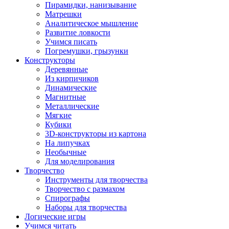
Пирамидки, нанизывание
Матрешки
Аналитическое мышление
Развитие ловкости
Учимся писать
Погремушки, грызунки
Конструкторы
Деревянные
Из кирпичиков
Динамические
Магнитные
Металлические
Мягкие
Кубики
3D-конструкторы из картона
На липучках
Необычные
Для моделирования
Творчество
Инструменты для творчества
Творчество с размахом
Спирографы
Наборы для творчества
Логические игры
Учимся читать