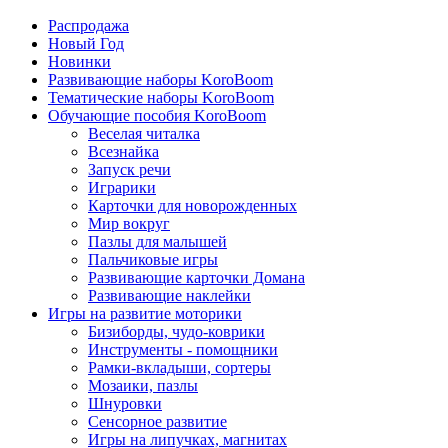
Распродажа
Новый Год
Новинки
Развивающие наборы KoroBoom
Тематические наборы KoroBoom
Обучающие пособия KoroBoom
Веселая читалка
Всезнайка
Запуск речи
Играрики
Карточки для новорожденных
Мир вокруг
Пазлы для малышей
Пальчиковые игры
Развивающие карточки Домана
Развивающие наклейки
Игры на развитие моторики
Бизиборды, чудо-коврики
Инструменты - помощники
Рамки-вкладыши, сортеры
Мозаики, пазлы
Шнуровки
Сенсорное развитие
Игры на липучках, магнитах